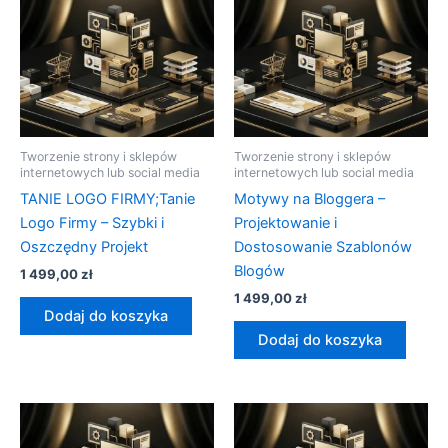
Tworzenie strony i sklepów
Tworzenie strony i sklepów
internetowych lub social media
internetowych lub social media
TANIE LOGO FIRMY;Tanie
Motywy na Bloggera –
Logo Firmy – Szybki i
Projektowanie i
Oszczędny Projekt
Dostosowanie Szablonów
Blogów
1 499,00
zł
1 499,00
zł
Dodaj do koszyka
Dodaj do koszyka