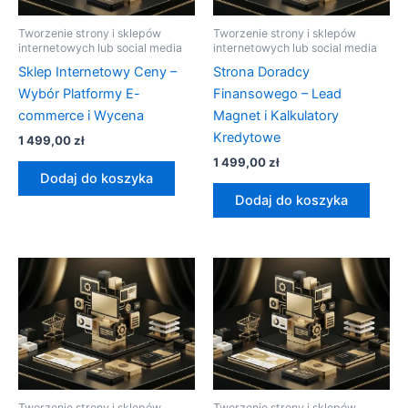
Tworzenie strony i sklepów
Tworzenie strony i sklepów
internetowych lub social media
internetowych lub social media
Sklep Internetowy Ceny –
Strona Doradcy
Wybór Platformy E-
Finansowego – Lead
commerce i Wycena
Magnet i Kalkulatory
Kredytowe
1 499,00
zł
1 499,00
zł
Dodaj do koszyka
Dodaj do koszyka
Tworzenie strony i sklepów
Tworzenie strony i sklepów