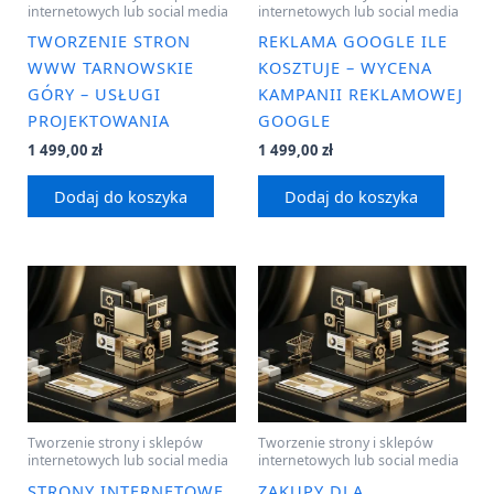
internetowych lub social media
internetowych lub social media
TWORZENIE STRON
REKLAMA GOOGLE ILE
WWW TARNOWSKIE
KOSZTUJE – WYCENA
GÓRY – USŁUGI
KAMPANII REKLAMOWEJ
PROJEKTOWANIA
GOOGLE
1 499,00
zł
1 499,00
zł
Dodaj do koszyka
Dodaj do koszyka
Tworzenie strony i sklepów
Tworzenie strony i sklepów
internetowych lub social media
internetowych lub social media
STRONY INTERNETOWE
ZAKUPY DLA