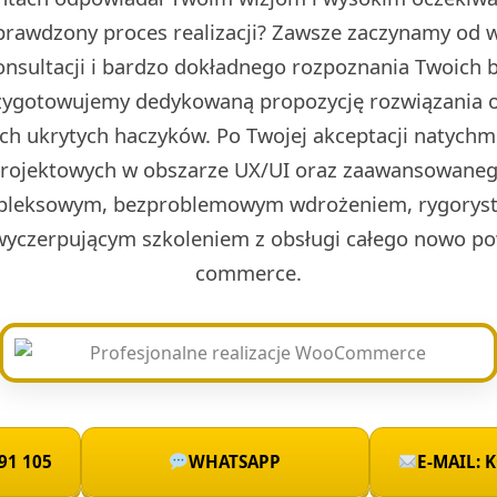
prawdzony proces realizacji? Zawsze zaczynamy od w 
onsultacji i bardzo dokładnego rozpoznania Twoich 
rzygotowujemy dedykowaną propozycję rozwiązania o
ch ukrytych haczyków. Po Twojej akceptacji natych
projektowych w obszarze UX/UI oraz zaawansowaneg
leksowym, bezproblemowym wdrożeniem, rygoryst
wyczerpującym szkoleniem z obsługi całego nowo po
commerce.
91 105
WHATSAPP
E-MAIL: