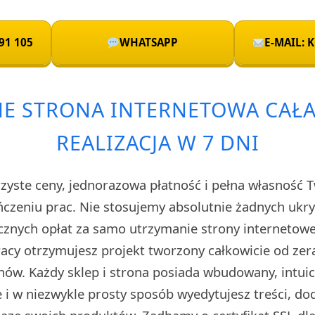
91 105
WHATSAPP
E-MAIL:
E STRONA INTERNETOWA CAŁA
REALIZACJA W 7 DNI
rzyste ceny, jednorazowa płatność i pełna własność 
czeniu prac. Nie stosujemy absolutnie żadnych uk
cznych opłat za samo utrzymanie strony internetow
cy otrzymujesz projekt tworzony całkowicie od zera
ów. Każdy sklep i strona posiada wbudowany, intuic
i w niezwykle prosty sposób wyedytujesz treści, do