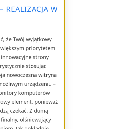
– REALIZACJA W
ść, że Twój wyjątkowy
ajwiększym priorytetem
e innowacyjne strony
rystycznie stosując
oja nowoczesna witryna
 możliwym urządzeniu –
monitory komputerów
czowy element, ponieważ
idzą czekać. Z dumą
finalny, olśniewający
niom. Jak dokładnie