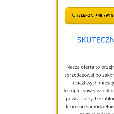
TELEFON: +48 791 8
SKUTECZN
Nasza oferta to przej
sprzedażowej po zakoń
uciążliwych miesię
kompleksowej współpra
powtarzalnych szablon
któremu samodzielnie 