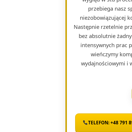
przebiega nasz s
niezobowiązującej k
Następnie rzetelnie p
bez absolutnie żadny
intensywnych prac 
wieńczymy komp
wydajnościowymi i 
TELEFON: +48 791 8