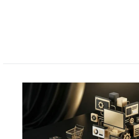
Przejdź
do
treści