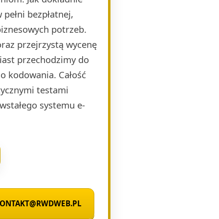
pełni bezpłatnej,
biznesowych potrzeb.
raz przejrzystą wycenę
miast przechodzimy do
o kodowania. Całość
ycznymi testami
wstałego systemu e-
 KONTAKT@RWDWEB.PL