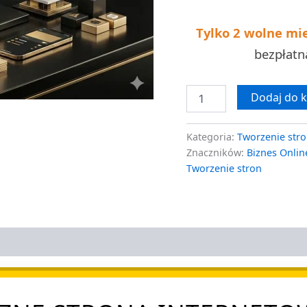
7
dni
Tylko 2 wolne mi
bezpłat
Dodaj do 
Kategoria:
Tworzenie stro
Znaczników:
Biznes Onlin
Tworzenie stron