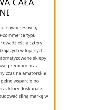
WA CAŁA
DNI
eniu nowoczesnych,
 e-commerce typu
 dwadzieścia cztery
zających w lojalnych,
automatyzowane sklepy
mowe premium oraz
ny czas na amatorskie i
 pełne wsparcie po
era, który doskonale
budować silną markę w