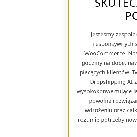
SKUTEC
PO
Jesteśmy zespołem
responsywnych s
WooCommerce. Naszy
godziny na dobę, naw
płacących klientów. 
Dropshipping AI 
wysokokonwertujące lan
powolne rozwiązan
wdrożeniu oraz całk
rozumie potrzeby now