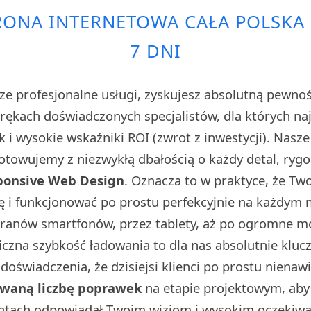
ONA INTERNETOWA CAŁA POLSKA 
7 DNI
ze profesjonalne usługi, zyskujesz absolutną pewno
w rękach doświadczonych specjalistów, dla których n
sk i wysokie wskaźniki ROI (zwrot z inwestycji). Nasz
towujemy z niezwykłą dbałością o każdy detal, rygo
ponsive Web Design
. Oznacza to w praktyce, że Tw
ę i funkcjonować po prostu perfekcyjnie na każdym
kranów smartfonów, przez tablety, aż po ogromne 
iczna szybkość ładowania to dla nas absolutnie klu
doświadczenia, że dzisiejsi klienci po prostu nienaw
owaną liczbę poprawek
na etapie projektowym, aby 
ntach odpowiadał Twoim wizjom i wysokim oczekiwa