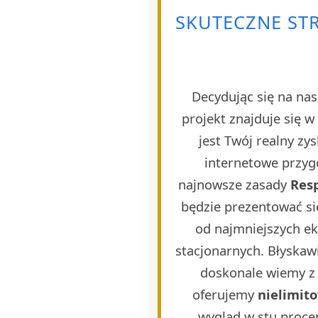
SKUTECZNE STR
Decydując się na nas
projekt znajduje się 
jest Twój realny zy
internetowe przygo
najnowsze zasady
Res
będzie prezentować si
od najmniejszych e
stacjonarnych. Błyskaw
doskonale wiemy z 
oferujemy
nielimit
wygląd w stu proce