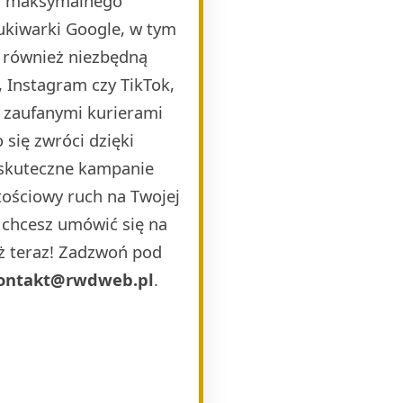
la maksymalnego
ukiwarki Google, w tym
 również niezbędną
 Instagram czy TikTok,
i zaufanymi kurierami
 się zwróci dzięki
 skuteczne kampanie
ościowy ruch na Twojej
b chcesz umówić się na
uż teraz! Zadzwoń pod
ontakt@rwdweb.pl
.