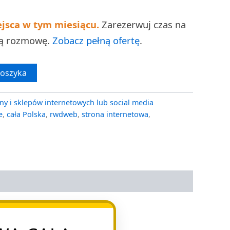
ejsca w tym miesiącu.
Zarezerwuj czas na
ną rozmowę.
Zobacz pełną ofertę
.
koszyka
ny i sklepów internetowych lub social media
e
,
cała Polska
,
rwdweb
,
strona internetowa
,