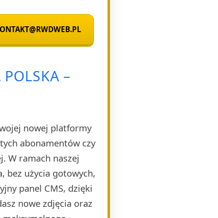
 KONTAKT@RWDWEB.PL
 POLSKA –
Twojej nowej platformy
rytych abonamentów czy
ej. W ramach naszej
, bez użycia gotowych,
yjny panel CMS, dzięki
dasz nowe zdjęcia oraz