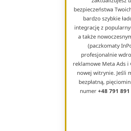
zaktualizujesz
bezpieczeństwa Twoich
bardzo szybkie ła
integrację z popularn
a także nowoczesnymi
(paczkomaty InPos
profesjonalnie wdr
reklamowe Meta Ads i 
nowej witrynie. Jeśli
bezpłatną, pięciomin
numer
+48 791 891