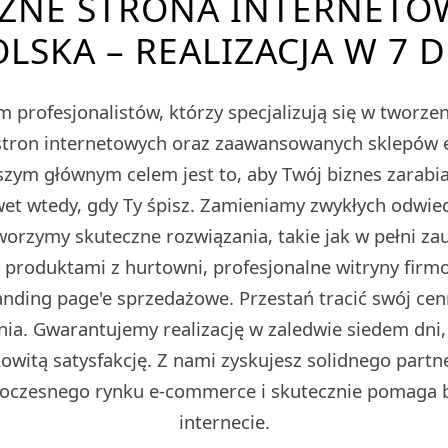
ZNE STRONA INTERNETO
LSKA – REALIZACJA W 7 
 profesjonalistów, którzy specjalizują się w tworz
tron internetowych oraz zaawansowanych sklepów
m głównym celem jest to, aby Twój biznes zarabiał
et wtedy, gdy Ty śpisz. Zamieniamy zwykłych odwied
Tworzymy skuteczne rozwiązania, takie jak w pełni z
z produktami z hurtowni, profesjonalne witryny fir
ding page'e sprzedażowe. Przestań tracić swój cen
ia. Gwarantujemy realizację w zaledwie siedem dni,
owitą satysfakcję. Z nami zyskujesz solidnego partn
oczesnego rynku e-commerce i skutecznie pomaga 
internecie.