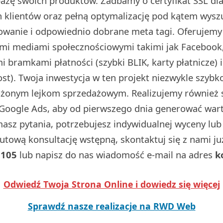
 bazę swoich produktów. Zadbamy o certyfikat SSL d
 klientów oraz pełną optymalizację pod kątem wysz
dowanie i odpowiednio dobrane meta tagi. Oferujemy
ymi mediami społecznościowymi takimi jak Facebook,
 bramkami płatności (szybki BLIK, karty płatnicze) 
t). Twoja inwestycja w ten projekt niezwykle szybko
ożonym lejkom sprzedażowym. Realizujemy również
Google Ads, aby od pierwszego dnia generować wart
 masz pytania, potrzebujesz indywidualnej wyceny lu
utową konsultację wstępną, skontaktuj się z nami j
 105
lub napisz do nas wiadomość e-mail na adres
k
Odwiedź Twoja Strona Online i dowiedz się więcej
Sprawdź nasze realizacje na RWD Web