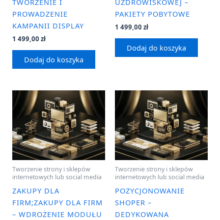
TWORZENIE I
UZDROWISKOWEJ –
PROWADZENIE
PAKIETY POBYTOWE
KAMPANII DISPLAY
1 499,00
zł
1 499,00
zł
Dodaj do koszyka
Dodaj do koszyka
Tworzenie strony i sklepów
Tworzenie strony i sklepów
internetowych lub social media
internetowych lub social media
ZAKUPY DLA
POZYCJONOWANIE
FIRM;ZAKUPY DLA FIRM
SHOPER –
– WDROŻENIE MODUŁU
DEDYKOWANA