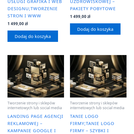
USŁUGI GRAFIKA I WEB
UZDROWISKOWEJ –
DESIGNU;TWORZENIE
PAKIETY POBYTOWE
STRON I WWW
1 499,00
zł
1 499,00
zł
Dodaj do koszyka
Dodaj do koszyka
Tworzenie strony i sklepów
Tworzenie strony i sklepów
internetowych lub social media
internetowych lub social media
LANDING PAGE AGENCJI
TANIE LOGO
REKLAMOWEJ –
FIRMY;TANIE LOGO
KAMPANIE GOOGLE I
FIRMY – SZYBKI I