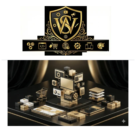
Przejdź
do
treści
ilość
Skuteczne
sklep
prestashop
cała
Polska
-
darmowa
wycena