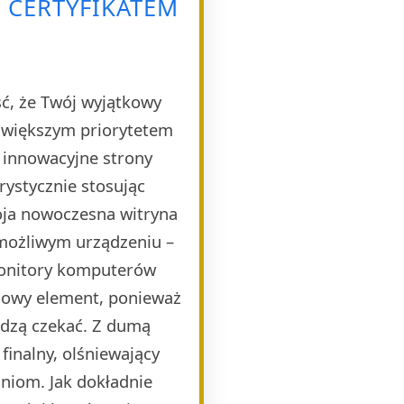
 CERTYFIKATEM
ść, że Twój wyjątkowy
ajwiększym priorytetem
e innowacyjne strony
rystycznie stosując
oja nowoczesna witryna
 możliwym urządzeniu –
monitory komputerów
czowy element, ponieważ
idzą czekać. Z dumą
finalny, olśniewający
niom. Jak dokładnie