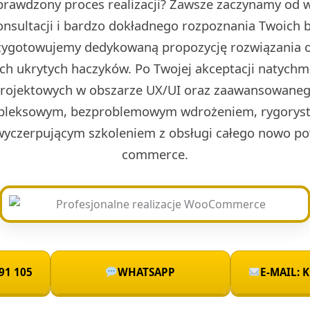
prawdzony proces realizacji? Zawsze zaczynamy od w 
onsultacji i bardzo dokładnego rozpoznania Twoich 
rzygotowujemy dedykowaną propozycję rozwiązania o
ch ukrytych haczyków. Po Twojej akceptacji natych
projektowych w obszarze UX/UI oraz zaawansowaneg
leksowym, bezproblemowym wdrożeniem, rygoryst
wyczerpującym szkoleniem z obsługi całego nowo po
commerce.
91 105
WHATSAPP
E-MAIL: