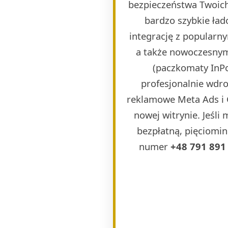
bezpieczeństwa Twoich
bardzo szybkie ła
integrację z popularn
a także nowoczesnymi
(paczkomaty InPos
profesjonalnie wdr
reklamowe Meta Ads i 
nowej witrynie. Jeśli
bezpłatną, pięciomin
numer
+48 791 891