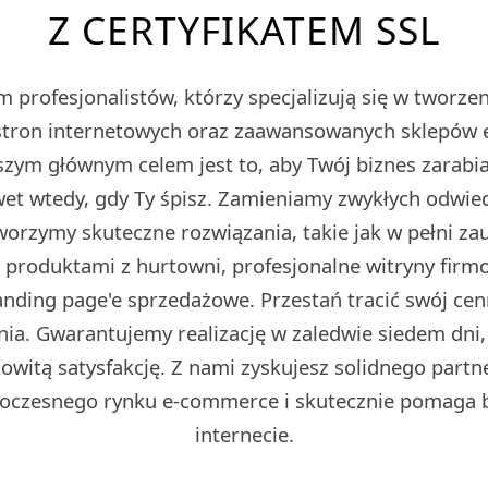
Z CERTYFIKATEM SSL
 profesjonalistów, którzy specjalizują się w tworz
tron internetowych oraz zaawansowanych sklepów
m głównym celem jest to, aby Twój biznes zarabiał
et wtedy, gdy Ty śpisz. Zamieniamy zwykłych odwied
Tworzymy skuteczne rozwiązania, takie jak w pełni z
z produktami z hurtowni, profesjonalne witryny fir
ding page'e sprzedażowe. Przestań tracić swój cen
ia. Gwarantujemy realizację w zaledwie siedem dni,
owitą satysfakcję. Z nami zyskujesz solidnego partn
oczesnego rynku e-commerce i skutecznie pomaga 
internecie.