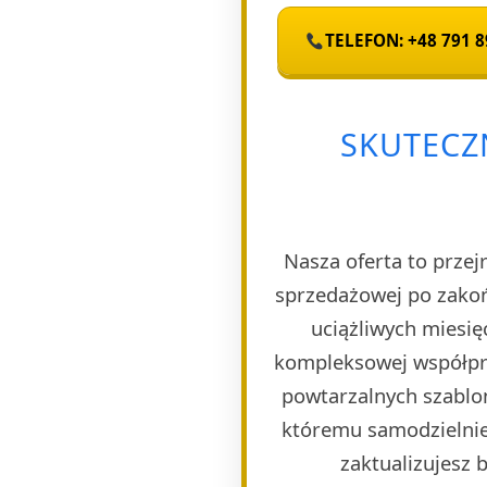
TELEFON: +48 791 8
SKUTECZ
Nasza oferta to przej
sprzedażowej po zakoń
uciążliwych miesię
kompleksowej współpra
powtarzalnych szablon
któremu samodzielnie 
zaktualizujesz