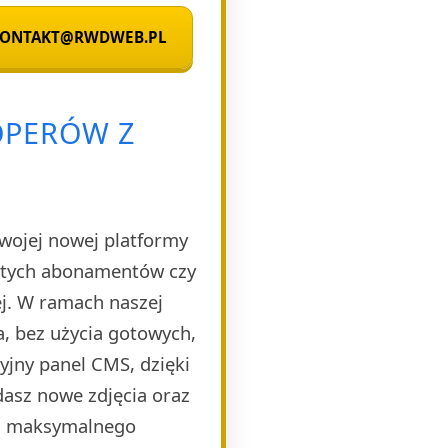
 KONTAKT@RWDWEB.PL
OPERÓW Z
Twojej nowej platformy
rytych abonamentów czy
ej. W ramach naszej
, bez użycia gotowych,
yjny panel CMS, dzięki
dasz nowe zdjęcia oraz
la maksymalnego