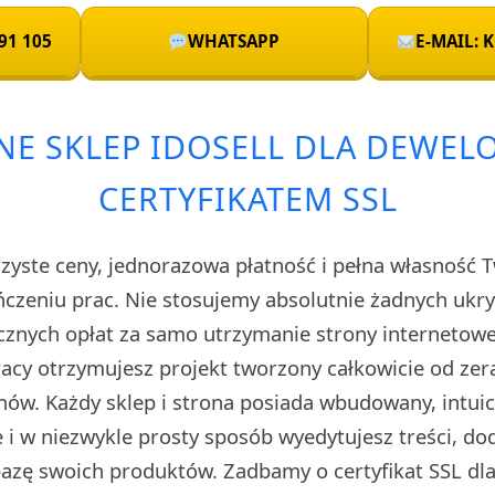
91 105
WHATSAPP
E-MAIL:
NE SKLEP IDOSELL DLA DEWEL
CERTYFIKATEM SSL
rzyste ceny, jednorazowa płatność i pełna własność 
czeniu prac. Nie stosujemy absolutnie żadnych uk
cznych opłat za samo utrzymanie strony internetow
cy otrzymujesz projekt tworzony całkowicie od zera
ów. Każdy sklep i strona posiada wbudowany, intuic
i w niezwykle prosty sposób wyedytujesz treści, do
 bazę swoich produktów. Zadbamy o certyfikat SSL d