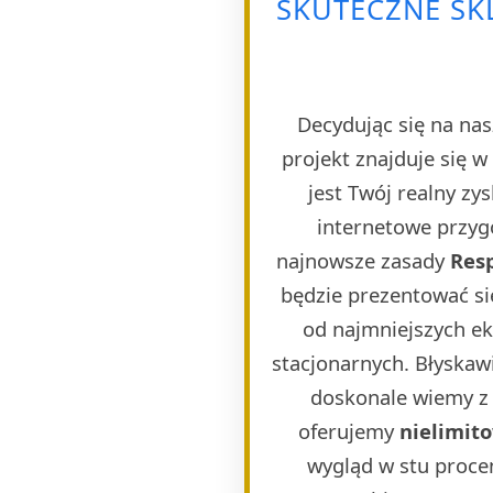
SKUTECZNE SK
Decydując się na nas
projekt znajduje się 
jest Twój realny zy
internetowe przygo
najnowsze zasady
Res
będzie prezentować si
od najmniejszych e
stacjonarnych. Błyskaw
doskonale wiemy z 
oferujemy
nielimit
wygląd w stu proce