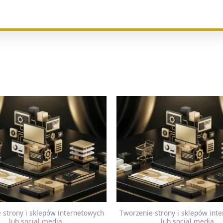
 strony i sklepów internetowych
Tworzenie strony i sklepów int
lub social media
lub social media