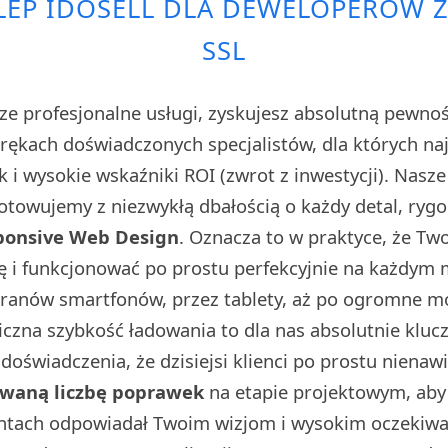
LEP IDOSELL DLA DEWELOPERÓW Z
SSL
ze profesjonalne usługi, zyskujesz absolutną pewno
w rękach doświadczonych specjalistów, dla których n
sk i wysokie wskaźniki ROI (zwrot z inwestycji). Nasz
towujemy z niezwykłą dbałością o każdy detal, rygo
ponsive Web Design
. Oznacza to w praktyce, że Tw
ę i funkcjonować po prostu perfekcyjnie na każdym
kranów smartfonów, przez tablety, aż po ogromne 
iczna szybkość ładowania to dla nas absolutnie klu
doświadczenia, że dzisiejsi klienci po prostu nienaw
owaną liczbę poprawek
na etapie projektowym, aby 
ntach odpowiadał Twoim wizjom i wysokim oczekiwa