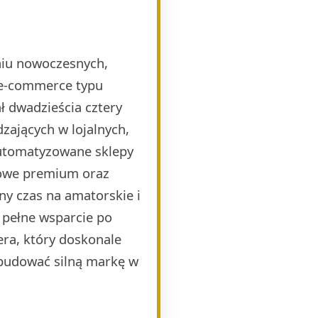
eniu nowoczesnych,
 e-commerce typu
 dwadzieścia cztery
zających w lojalnych,
automatyzowane sklepy
mowe premium oraz
ny czas na amatorskie i
 pełne wsparcie po
era, który doskonale
budować silną markę w