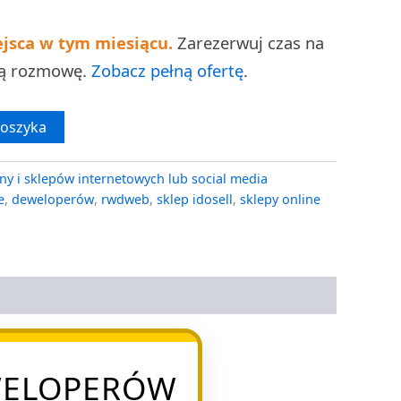
ejsca w tym miesiącu.
Zarezerwuj czas na
ną rozmowę.
Zobacz pełną ofertę
.
koszyka
ny i sklepów internetowych lub social media
e
,
deweloperów
,
rwdweb
,
sklep idosell
,
sklepy online
EWELOPERÓW