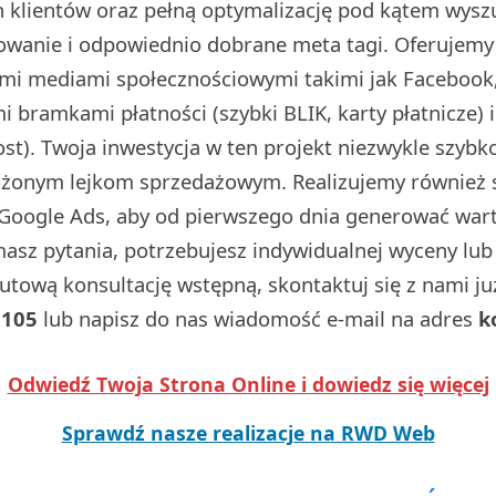
 klientów oraz pełną optymalizację pod kątem wysz
dowanie i odpowiednio dobrane meta tagi. Oferujemy
ymi mediami społecznościowymi takimi jak Facebook,
 bramkami płatności (szybki BLIK, karty płatnicze) 
t). Twoja inwestycja w ten projekt niezwykle szybko
ożonym lejkom sprzedażowym. Realizujemy również
Google Ads, aby od pierwszego dnia generować wart
 masz pytania, potrzebujesz indywidualnej wyceny lu
utową konsultację wstępną, skontaktuj się z nami j
 105
lub napisz do nas wiadomość e-mail na adres
k
Odwiedź Twoja Strona Online i dowiedz się więcej
Sprawdź nasze realizacje na RWD Web