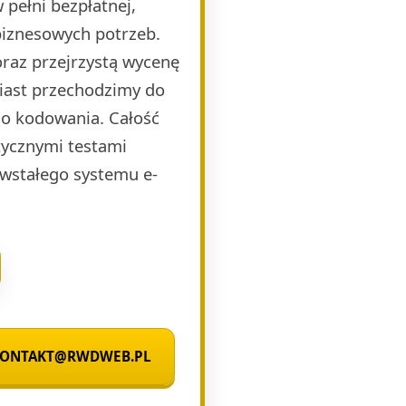
pełni bezpłatnej,
biznesowych potrzeb.
raz przejrzystą wycenę
miast przechodzimy do
o kodowania. Całość
ycznymi testami
wstałego systemu e-
 KONTAKT@RWDWEB.PL