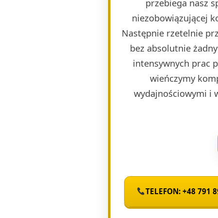
przebiega nasz s
niezobowiązującej k
Następnie rzetelnie p
bez absolutnie żadny
intensywnych prac 
wieńczymy komp
wydajnościowymi i 
TELEFON: +48 791 8