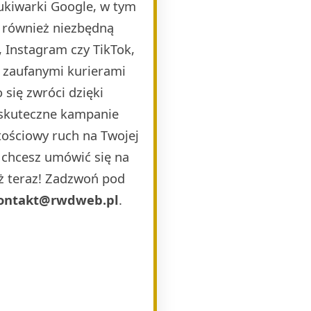
ukiwarki Google, w tym
 również niezbędną
 Instagram czy TikTok,
i zaufanymi kurierami
 się zwróci dzięki
 skuteczne kampanie
ościowy ruch na Twojej
b chcesz umówić się na
uż teraz! Zadzwoń pod
ontakt@rwdweb.pl
.