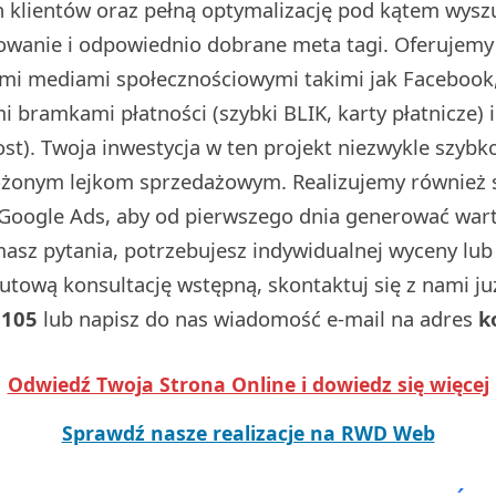
 klientów oraz pełną optymalizację pod kątem wysz
dowanie i odpowiednio dobrane meta tagi. Oferujemy
ymi mediami społecznościowymi takimi jak Facebook,
 bramkami płatności (szybki BLIK, karty płatnicze) 
t). Twoja inwestycja w ten projekt niezwykle szybko
ożonym lejkom sprzedażowym. Realizujemy również
Google Ads, aby od pierwszego dnia generować wart
 masz pytania, potrzebujesz indywidualnej wyceny lu
utową konsultację wstępną, skontaktuj się z nami j
 105
lub napisz do nas wiadomość e-mail na adres
k
Odwiedź Twoja Strona Online i dowiedz się więcej
Sprawdź nasze realizacje na RWD Web