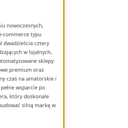
eniu nowoczesnych,
 e-commerce typu
 dwadzieścia cztery
zających w lojalnych,
automatyzowane sklepy
mowe premium oraz
ny czas na amatorskie i
 pełne wsparcie po
era, który doskonale
budować silną markę w