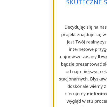
SKUTECZNE 
Decydując się na nas
projekt znajduje się 
jest Twój realny zy
internetowe przygo
najnowsze zasady
Res
będzie prezentować si
od najmniejszych e
stacjonarnych. Błyskaw
doskonale wiemy z 
oferujemy
nielimit
wygląd w stu proce