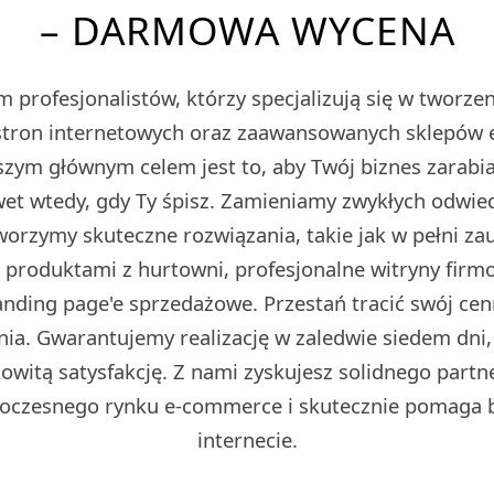
– DARMOWA WYCENA
 profesjonalistów, którzy specjalizują się w tworz
tron internetowych oraz zaawansowanych sklepów
m głównym celem jest to, aby Twój biznes zarabiał
et wtedy, gdy Ty śpisz. Zamieniamy zwykłych odwied
Tworzymy skuteczne rozwiązania, takie jak w pełni z
z produktami z hurtowni, profesjonalne witryny fir
ding page'e sprzedażowe. Przestań tracić swój cen
ia. Gwarantujemy realizację w zaledwie siedem dni,
owitą satysfakcję. Z nami zyskujesz solidnego partn
oczesnego rynku e-commerce i skutecznie pomaga 
internecie.