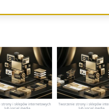
 strony i sklepów internetowych
Tworzenie strony i sklepów int
lub social media
lub social media