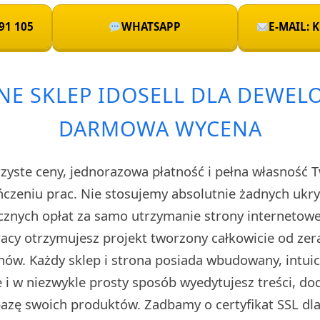
91 105
WHATSAPP
E-MAIL:
NE SKLEP IDOSELL DLA DEWEL
DARMOWA WYCENA
rzyste ceny, jednorazowa płatność i pełna własność 
czeniu prac. Nie stosujemy absolutnie żadnych uk
cznych opłat za samo utrzymanie strony internetow
cy otrzymujesz projekt tworzony całkowicie od zera
ów. Każdy sklep i strona posiada wbudowany, intuic
i w niezwykle prosty sposób wyedytujesz treści, do
 bazę swoich produktów. Zadbamy o certyfikat SSL d