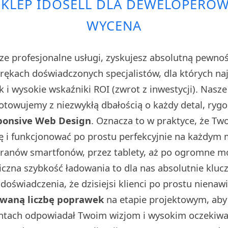
SKLEP IDOSELL DLA DEWELOPERÓ
WYCENA
ze profesjonalne usługi, zyskujesz absolutną pewno
w rękach doświadczonych specjalistów, dla których n
sk i wysokie wskaźniki ROI (zwrot z inwestycji). Nasz
towujemy z niezwykłą dbałością o każdy detal, rygo
ponsive Web Design
. Oznacza to w praktyce, że Tw
ę i funkcjonować po prostu perfekcyjnie na każdym
kranów smartfonów, przez tablety, aż po ogromne 
iczna szybkość ładowania to dla nas absolutnie klu
doświadczenia, że dzisiejsi klienci po prostu nienaw
owaną liczbę poprawek
na etapie projektowym, aby 
ntach odpowiadał Twoim wizjom i wysokim oczekiwa