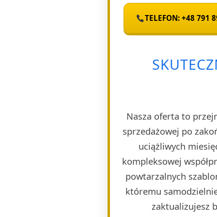
TELEFON: +48 791 8
SKUTECZ
Nasza oferta to przej
sprzedażowej po zakoń
uciążliwych miesię
kompleksowej współpra
powtarzalnych szablon
któremu samodzielnie 
zaktualizujesz