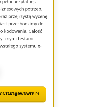
pełni bezpłatnej,
biznesowych potrzeb.
raz przejrzystą wycenę
miast przechodzimy do
o kodowania. Całość
ycznymi testami
wstałego systemu e-
 KONTAKT@RWDWEB.PL