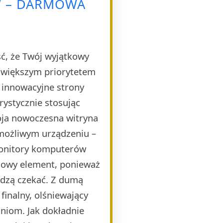
W – DARMOWA
ść, że Twój wyjątkowy
ajwiększym priorytetem
e innowacyjne strony
rystycznie stosując
oja nowoczesna witryna
 możliwym urządzeniu –
monitory komputerów
czowy element, ponieważ
idzą czekać. Z dumą
finalny, olśniewający
niom. Jak dokładnie