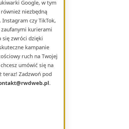
ukiwarki Google, w tym
 również niezbędną
 Instagram czy TikTok,
i zaufanymi kurierami
 się zwróci dzięki
 skuteczne kampanie
ościowy ruch na Twojej
b chcesz umówić się na
uż teraz! Zadzwoń pod
ontakt@rwdweb.pl
.