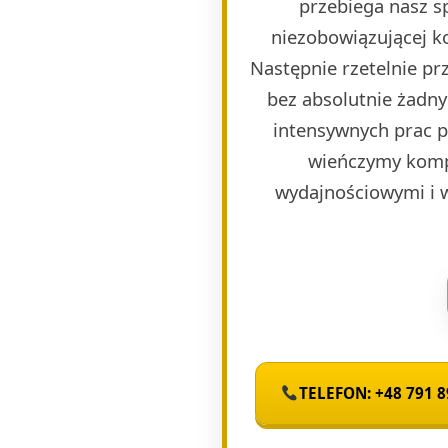
przebiega nasz s
niezobowiązującej k
Następnie rzetelnie p
bez absolutnie żadny
intensywnych prac 
wieńczymy komp
wydajnościowymi i 
TELEFON: +48 791 8