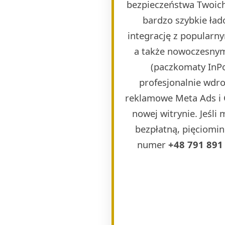
bezpieczeństwa Twoich
bardzo szybkie ła
integrację z popularn
a także nowoczesnymi
(paczkomaty InPos
profesjonalnie wdr
reklamowe Meta Ads i 
nowej witrynie. Jeśli
bezpłatną, pięciomin
numer
+48 791 891