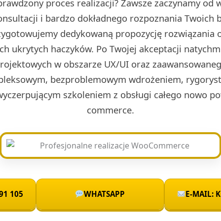
prawdzony proces realizacji? Zawsze zaczynamy od w 
onsultacji i bardzo dokładnego rozpoznania Twoich 
rzygotowujemy dedykowaną propozycję rozwiązania o
ch ukrytych haczyków. Po Twojej akceptacji natych
projektowych w obszarze UX/UI oraz zaawansowaneg
leksowym, bezproblemowym wdrożeniem, rygoryst
wyczerpującym szkoleniem z obsługi całego nowo po
commerce.
91 105
WHATSAPP
E-MAIL: