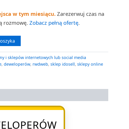
ejsca w tym miesiącu.
Zarezerwuj czas na
ną rozmowę.
Zobacz pełną ofertę
.
koszyka
ny i sklepów internetowych lub social media
e
,
deweloperów
,
rwdweb
,
sklep idosell
,
sklepy online
EWELOPERÓW