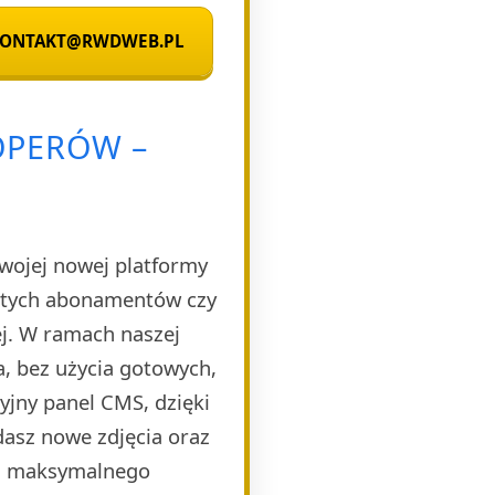
 KONTAKT@RWDWEB.PL
OPERÓW –
Twojej nowej platformy
rytych abonamentów czy
ej. W ramach naszej
, bez użycia gotowych,
yjny panel CMS, dzięki
dasz nowe zdjęcia oraz
la maksymalnego