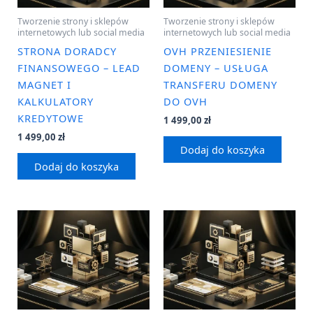
Tworzenie strony i sklepów
Tworzenie strony i sklepów
internetowych lub social media
internetowych lub social media
STRONA DORADCY
OVH PRZENIESIENIE
FINANSOWEGO – LEAD
DOMENY – USŁUGA
MAGNET I
TRANSFERU DOMENY
KALKULATORY
DO OVH
KREDYTOWE
1 499,00
zł
1 499,00
zł
Dodaj do koszyka
Dodaj do koszyka