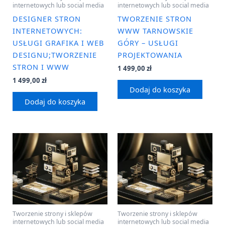
internetowych lub social media
internetowych lub social media
DESIGNER STRON
TWORZENIE STRON
INTERNETOWYCH:
WWW TARNOWSKIE
USŁUGI GRAFIKA I WEB
GÓRY – USŁUGI
DESIGNU;TWORZENIE
PROJEKTOWANIA
STRON I WWW
1 499,00
zł
1 499,00
zł
Dodaj do koszyka
Dodaj do koszyka
Tworzenie strony i sklepów
Tworzenie strony i sklepów
internetowych lub social media
internetowych lub social media