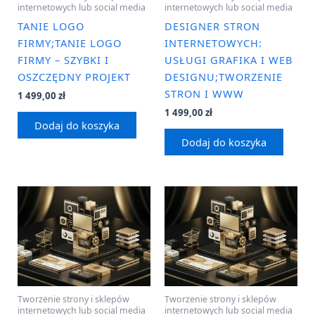
internetowych lub social media
internetowych lub social media
TANIE LOGO
DESIGNER STRON
FIRMY;TANIE LOGO
INTERNETOWYCH:
FIRMY – SZYBKI I
USŁUGI GRAFIKA I WEB
OSZCZĘDNY PROJEKT
DESIGNU;TWORZENIE
STRON I WWW
1 499,00
zł
1 499,00
zł
Dodaj do koszyka
Dodaj do koszyka
Tworzenie strony i sklepów
Tworzenie strony i sklepów
internetowych lub social media
internetowych lub social media