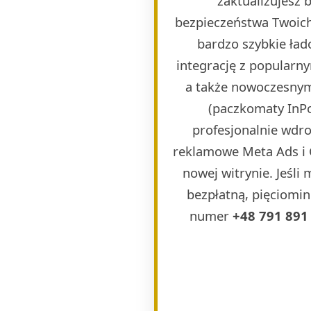
zaktualizujesz
bezpieczeństwa Twoich
bardzo szybkie ła
integrację z popularn
a także nowoczesnymi
(paczkomaty InPos
profesjonalnie wdr
reklamowe Meta Ads i 
nowej witrynie. Jeśli
bezpłatną, pięciomin
numer
+48 791 891