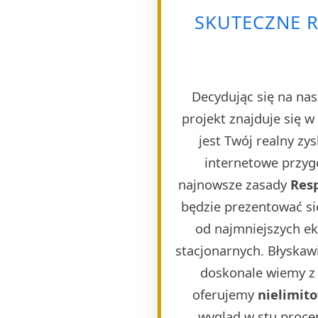
SKUTECZNE 
Decydując się na nas
projekt znajduje się 
jest Twój realny zy
internetowe przygo
najnowsze zasady
Res
będzie prezentować si
od najmniejszych e
stacjonarnych. Błyskaw
doskonale wiemy z 
oferujemy
nielimit
wygląd w stu proce