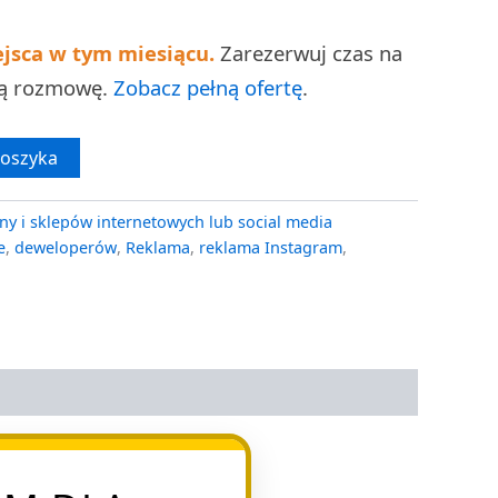
ejsca w tym miesiącu.
Zarezerwuj czas na
ną rozmowę.
Zobacz pełną ofertę
.
koszyka
ny i sklepów internetowych lub social media
e
,
deweloperów
,
Reklama
,
reklama Instagram
,