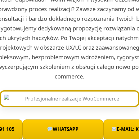
prawdzony proces realizacji? Zawsze zaczynamy od w 
onsultacji i bardzo dokładnego rozpoznania Twoich 
rzygotowujemy dedykowaną propozycję rozwiązania o
ch ukrytych haczyków. Po Twojej akceptacji natych
projektowych w obszarze UX/UI oraz zaawansowaneg
leksowym, bezproblemowym wdrożeniem, rygoryst
wyczerpującym szkoleniem z obsługi całego nowo po
commerce.
91 105
WHATSAPP
E-MAIL: