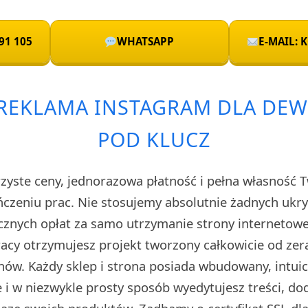
91 105
WHATSAPP
E-MAIL:
REKLAMA INSTAGRAM DLA DE
POD KLUCZ
rzyste ceny, jednorazowa płatność i pełna własność 
czeniu prac. Nie stosujemy absolutnie żadnych uk
cznych opłat za samo utrzymanie strony internetow
cy otrzymujesz projekt tworzony całkowicie od zera
ów. Każdy sklep i strona posiada wbudowany, intuic
i w niezwykle prosty sposób wyedytujesz treści, do