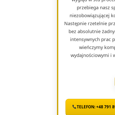
przebiega nasz s
niezobowiązującej k
Następnie rzetelnie p
bez absolutnie żadny
intensywnych prac 
wieńczymy komp
wydajnościowymi i 
TELEFON: +48 791 8