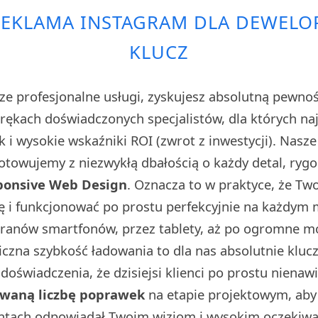
REKLAMA INSTAGRAM DLA DEWELO
KLUCZ
ze profesjonalne usługi, zyskujesz absolutną pewno
w rękach doświadczonych specjalistów, dla których n
sk i wysokie wskaźniki ROI (zwrot z inwestycji). Nasz
towujemy z niezwykłą dbałością o każdy detal, rygo
ponsive Web Design
. Oznacza to w praktyce, że Tw
ę i funkcjonować po prostu perfekcyjnie na każdym
kranów smartfonów, przez tablety, aż po ogromne 
iczna szybkość ładowania to dla nas absolutnie klu
doświadczenia, że dzisiejsi klienci po prostu nienaw
owaną liczbę poprawek
na etapie projektowym, aby 
ntach odpowiadał Twoim wizjom i wysokim oczekiwa