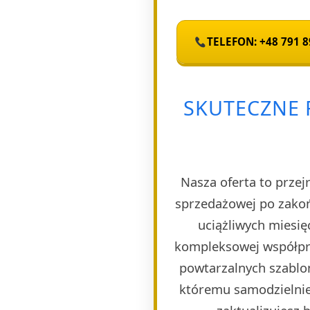
TELEFON: +48 791 8
SKUTECZNE 
Nasza oferta to przej
sprzedażowej po zakoń
uciążliwych miesię
kompleksowej współpra
powtarzalnych szablon
któremu samodzielnie 