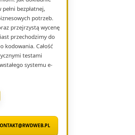
pełni bezpłatnej,
biznesowych potrzeb.
raz przejrzystą wycenę
miast przechodzimy do
o kodowania. Całość
ycznymi testami
wstałego systemu e-
 KONTAKT@RWDWEB.PL