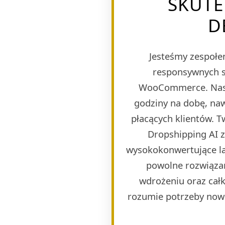
SKUTE
D
Jesteśmy zespołem
responsywnych s
WooCommerce. Naszy
godziny na dobę, naw
płacących klientów. 
Dropshipping AI 
wysokokonwertujące lan
powolne rozwiązan
wdrożeniu oraz całk
rozumie potrzeby now