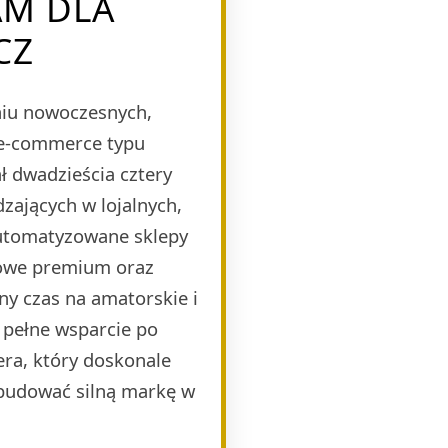
AM DLA
CZ
eniu nowoczesnych,
 e-commerce typu
 dwadzieścia cztery
zających w lojalnych,
automatyzowane sklepy
mowe premium oraz
ny czas na amatorskie i
 pełne wsparcie po
era, który doskonale
budować silną markę w