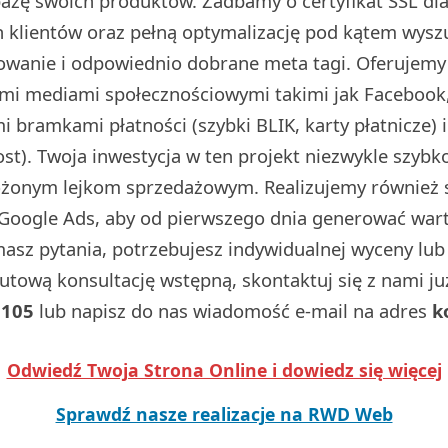
 bazę swoich produktów. Zadbamy o certyfikat SSL d
 klientów oraz pełną optymalizację pod kątem wysz
dowanie i odpowiednio dobrane meta tagi. Oferujemy
ymi mediami społecznościowymi takimi jak Facebook,
 bramkami płatności (szybki BLIK, karty płatnicze) 
t). Twoja inwestycja w ten projekt niezwykle szybko
ożonym lejkom sprzedażowym. Realizujemy również
Google Ads, aby od pierwszego dnia generować wart
 masz pytania, potrzebujesz indywidualnej wyceny lu
utową konsultację wstępną, skontaktuj się z nami j
 105
lub napisz do nas wiadomość e-mail na adres
k
Odwiedź Twoja Strona Online i dowiedz się więcej
Sprawdź nasze realizacje na RWD Web