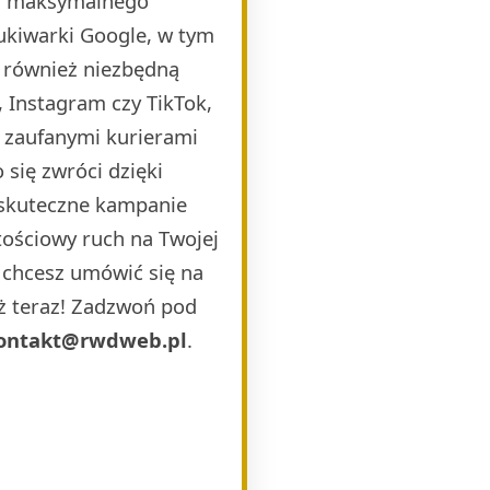
la maksymalnego
ukiwarki Google, w tym
 również niezbędną
 Instagram czy TikTok,
i zaufanymi kurierami
 się zwróci dzięki
 skuteczne kampanie
ościowy ruch na Twojej
b chcesz umówić się na
uż teraz! Zadzwoń pod
ontakt@rwdweb.pl
.