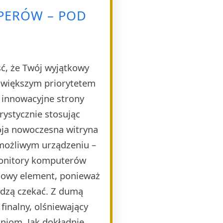
PERÓW – POD
ść, że Twój wyjątkowy
ajwiększym priorytetem
e innowacyjne strony
rystycznie stosując
oja nowoczesna witryna
 możliwym urządzeniu –
monitory komputerów
czowy element, ponieważ
idzą czekać. Z dumą
finalny, olśniewający
niom. Jak dokładnie