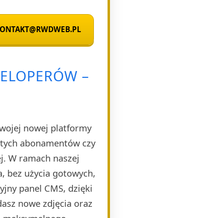
 KONTAKT@RWDWEB.PL
WELOPERÓW –
Twojej nowej platformy
rytych abonamentów czy
ej. W ramach naszej
, bez użycia gotowych,
yjny panel CMS, dzięki
dasz nowe zdjęcia oraz