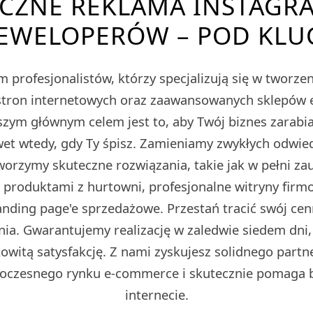
CZNE REKLAMA INSTAGR
EWELOPERÓW – POD KLU
 profesjonalistów, którzy specjalizują się w tworz
tron internetowych oraz zaawansowanych sklepów
m głównym celem jest to, aby Twój biznes zarabiał
et wtedy, gdy Ty śpisz. Zamieniamy zwykłych odwied
Tworzymy skuteczne rozwiązania, takie jak w pełni z
z produktami z hurtowni, profesjonalne witryny fir
ding page'e sprzedażowe. Przestań tracić swój cen
ia. Gwarantujemy realizację w zaledwie siedem dni,
owitą satysfakcję. Z nami zyskujesz solidnego partn
oczesnego rynku e-commerce i skutecznie pomaga 
internecie.