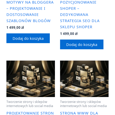
MOTYWY NA BLOGGERA
POZYCJONOWANIE
– PROJEKTOWANIE I
SHOPER –
DOSTOSOWANIE
DEDYKOWANA
SZABLONÓW BLOGÓW
STRATEGIA SEO DLA
SKLEPU SHOPER
1 499,00
zł
1 499,00
zł
Dodaj do koszyka
Dodaj do koszyka
Tworzenie strony i sklepów
Tworzenie strony i sklepów
internetowych lub social media
internetowych lub social media
PROJEKTOWANIE STRON
STRONA WWW DLA