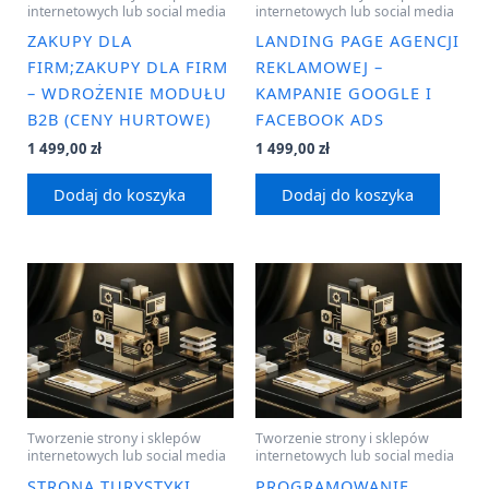
internetowych lub social media
internetowych lub social media
ZAKUPY DLA
LANDING PAGE AGENCJI
FIRM;ZAKUPY DLA FIRM
REKLAMOWEJ –
– WDROŻENIE MODUŁU
KAMPANIE GOOGLE I
B2B (CENY HURTOWE)
FACEBOOK ADS
1 499,00
zł
1 499,00
zł
Dodaj do koszyka
Dodaj do koszyka
Tworzenie strony i sklepów
Tworzenie strony i sklepów
internetowych lub social media
internetowych lub social media
STRONA TURYSTYKI
PROGRAMOWANIE