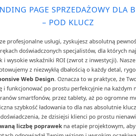
ANDING PAGE SPRZEDAŻOWY DLA B
– POD KLUCZ
ze profesjonalne usługi, zyskujesz absolutną pewno
w rękach doświadczonych specjalistów, dla których n
sk i wysokie wskaźniki ROI (zwrot z inwestycji). Nasz
towujemy z niezwykłą dbałością o każdy detal, rygo
ponsive Web Design
. Oznacza to w praktyce, że Tw
ę i funkcjonować po prostu perfekcyjnie na każdym
kranów smartfonów, przez tablety, aż po ogromne 
iczna szybkość ładowania to dla nas absolutnie klu
doświadczenia, że dzisiejsi klienci po prostu nienaw
owaną liczbę poprawek
na etapie projektowym, aby 
ntach odpowiadał Twoim wizjom i wysokim oczekiwa