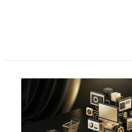
Przejdź
do
treści