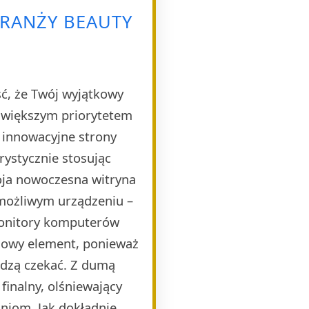
RANŻY BEAUTY
ść, że Twój wyjątkowy
ajwiększym priorytetem
e innowacyjne strony
rystycznie stosując
oja nowoczesna witryna
 możliwym urządzeniu –
monitory komputerów
czowy element, ponieważ
idzą czekać. Z dumą
finalny, olśniewający
niom. Jak dokładnie