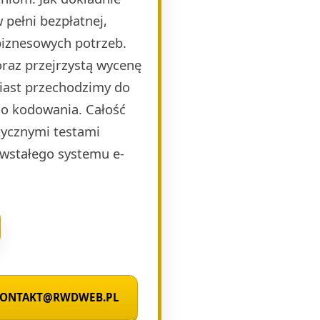
pełni bezpłatnej,
biznesowych potrzeb.
raz przejrzystą wycenę
miast przechodzimy do
o kodowania. Całość
ycznymi testami
wstałego systemu e-
 KONTAKT@RWDWEB.PL