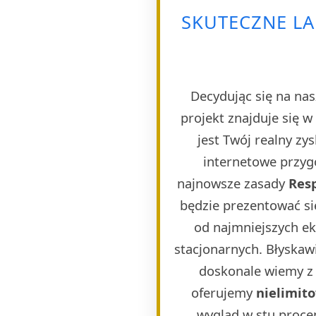
SKUTECZNE L
Decydując się na nas
projekt znajduje się 
jest Twój realny zy
internetowe przygo
najnowsze zasady
Res
będzie prezentować si
od najmniejszych e
stacjonarnych. Błyskaw
doskonale wiemy z 
oferujemy
nielimit
wygląd w stu proce