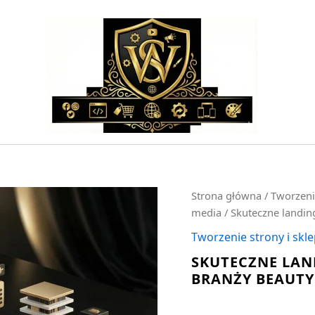
ilość
Strona główna
/
Tworzeni
Skuteczne
media
/ Skuteczne landin
landing
page
Tworzenie strony i skl
sprzedażowy
SKUTECZNE LAN
dla
BRANŻY BEAUTY
branży
beauty
-