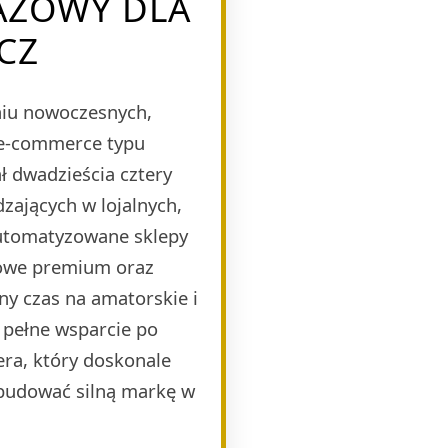
AŻOWY DLA
CZ
eniu nowoczesnych,
 e-commerce typu
 dwadzieścia cztery
zających w lojalnych,
automatyzowane sklepy
mowe premium oraz
ny czas na amatorskie i
 pełne wsparcie po
era, który doskonale
budować silną markę w