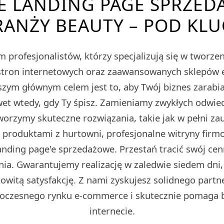
E LANDING PAGE SPRZED
RANŻY BEAUTY – POD KLU
 profesjonalistów, którzy specjalizują się w tworz
tron internetowych oraz zaawansowanych sklepów
m głównym celem jest to, aby Twój biznes zarabiał
et wtedy, gdy Ty śpisz. Zamieniamy zwykłych odwied
Tworzymy skuteczne rozwiązania, takie jak w pełni z
z produktami z hurtowni, profesjonalne witryny fir
ding page'e sprzedażowe. Przestań tracić swój cen
ia. Gwarantujemy realizację w zaledwie siedem dni,
owitą satysfakcję. Z nami zyskujesz solidnego partn
oczesnego rynku e-commerce i skutecznie pomaga 
internecie.