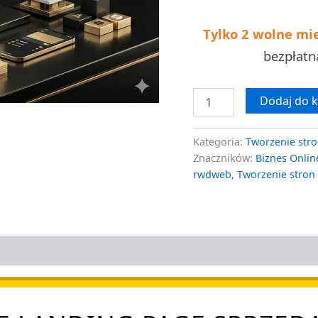
pod
klucz
Tylko 2 wolne mi
bezpłat
Dodaj do 
Kategoria:
Tworzenie stro
Znaczników:
Biznes Onlin
rwdweb
,
Tworzenie stron