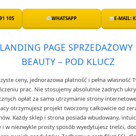
91 105
WHATSAPP
E-MAIL:
 LANDING PAGE SPRZEDAŻOWY 
BEAUTY – POD KLUCZ
rzyste ceny, jednorazowa płatność i pełna własność 
czeniu prac. Nie stosujemy absolutnie żadnych uk
cznych opłat za samo utrzymanie strony internetow
cy otrzymujesz projekt tworzony całkowicie od zera
ów. Każdy sklep i strona posiada wbudowany, intuic
i w niezwykle prosty sposób wyedytujesz treści, do