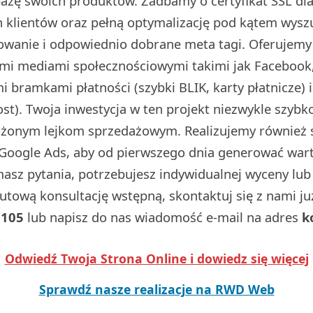
 bazę swoich produktów. Zadbamy o certyfikat SSL d
 klientów oraz pełną optymalizację pod kątem wysz
dowanie i odpowiednio dobrane meta tagi. Oferujemy
ymi mediami społecznościowymi takimi jak Facebook,
 bramkami płatności (szybki BLIK, karty płatnicze) 
t). Twoja inwestycja w ten projekt niezwykle szybko
ożonym lejkom sprzedażowym. Realizujemy również
Google Ads, aby od pierwszego dnia generować wart
 masz pytania, potrzebujesz indywidualnej wyceny lu
utową konsultację wstępną, skontaktuj się z nami j
 105
lub napisz do nas wiadomość e-mail na adres
k
Odwiedź Twoja Strona Online i dowiedz się więcej
Sprawdź nasze realizacje na RWD Web