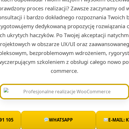
prawdzony proces realizacji? Zawsze zaczynamy od w 
onsultacji i bardzo dokładnego rozpoznania Twoich 
rzygotowujemy dedykowaną propozycję rozwiązania o
ch ukrytych haczyków. Po Twojej akceptacji natych
projektowych w obszarze UX/UI oraz zaawansowaneg
leksowym, bezproblemowym wdrożeniem, rygoryst
wyczerpującym szkoleniem z obsługi całego nowo po
commerce.
91 105
WHATSAPP
E-MAIL: