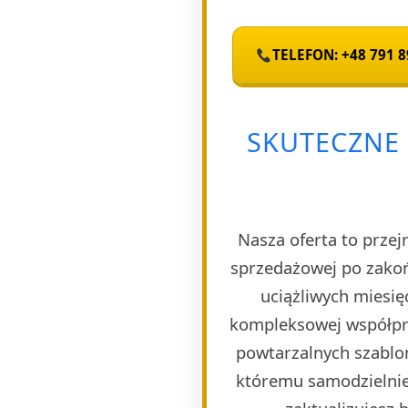
TELEFON: +48 791 8
SKUTECZNE
Nasza oferta to przej
sprzedażowej po zakoń
uciążliwych miesię
kompleksowej współpra
powtarzalnych szablon
któremu samodzielnie 