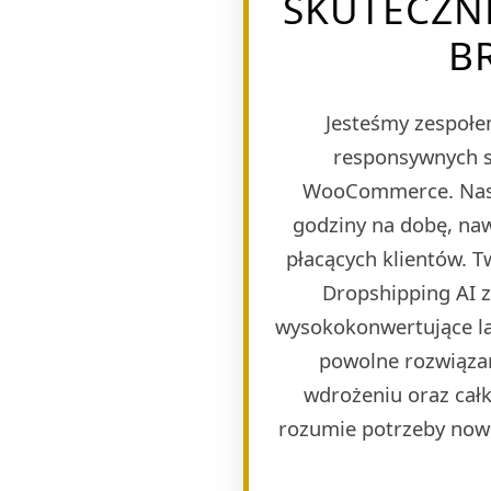
SKUTECZN
B
Jesteśmy zespołem
responsywnych s
WooCommerce. Naszy
godziny na dobę, naw
płacących klientów. 
Dropshipping AI 
wysokokonwertujące lan
powolne rozwiązan
wdrożeniu oraz całk
rozumie potrzeby now