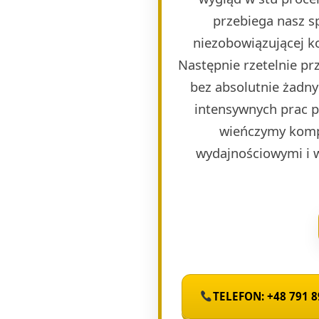
przebiega nasz s
niezobowiązującej k
Następnie rzetelnie p
bez absolutnie żadny
intensywnych prac 
wieńczymy komp
wydajnościowymi i 
TELEFON: +48 791 8