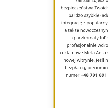
zaktualizujesz
bezpieczeństwa Twoich
bardzo szybkie ła
integrację z popularn
a także nowoczesnymi
(paczkomaty InPos
profesjonalnie wdr
reklamowe Meta Ads i 
nowej witrynie. Jeśli
bezpłatną, pięciomin
numer
+48 791 891