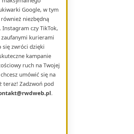
la maksymalnego
ukiwarki Google, w tym
 również niezbędną
 Instagram czy TikTok,
i zaufanymi kurierami
 się zwróci dzięki
 skuteczne kampanie
ościowy ruch na Twojej
b chcesz umówić się na
uż teraz! Zadzwoń pod
ontakt@rwdweb.pl
.