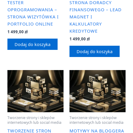
TESTER
STRONA DORADCY
OPROGRAMOWANIA –
FINANSOWEGO – LEAD
STRONA WIZYTÓWKA I
MAGNET I
PORTFOLIO ONLINE
KALKULATORY
KREDYTOWE
1 499,00
zł
1 499,00
zł
Dodaj do koszyka
Dodaj do koszyka
Tworzenie strony i sklepów
Tworzenie strony i sklepów
internetowych lub social media
internetowych lub social media
TWORZENIE STRON
MOTYWY NA BLOGGERA