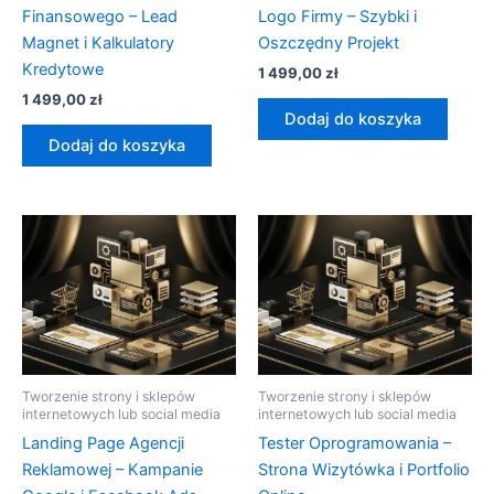
Finansowego – Lead
Logo Firmy – Szybki i
Magnet i Kalkulatory
Oszczędny Projekt
Kredytowe
1 499,00
zł
1 499,00
zł
Dodaj do koszyka
Dodaj do koszyka
Tworzenie strony i sklepów
Tworzenie strony i sklepów
internetowych lub social media
internetowych lub social media
Landing Page Agencji
Tester Oprogramowania –
Reklamowej – Kampanie
Strona Wizytówka i Portfolio