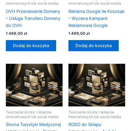
internetowych lub social media
internetowych lub social media
OVH Przeniesienie Domeny
Reklama Google Ile Kosztuje
– Usługa Transferu Domeny
– Wycena Kampanii
do OVH
Reklamowej Google
1 499,00
zł
1 499,00
zł
Dodaj do koszyka
Dodaj do koszyka
Tworzenie strony i sklepów
Tworzenie strony i sklepów
internetowych lub social media
internetowych lub social media
Strona Turystyki Medycznej
RODO do Sklepu