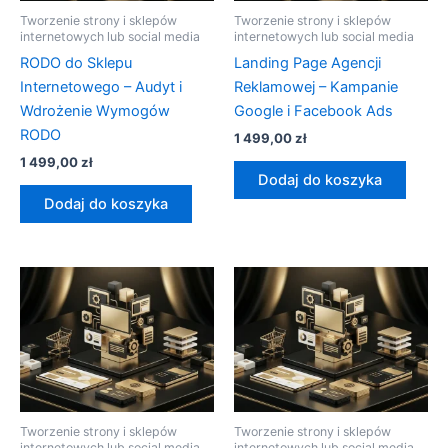
Tworzenie strony i sklepów
Tworzenie strony i sklepów
internetowych lub social media
internetowych lub social media
RODO do Sklepu
Landing Page Agencji
Internetowego – Audyt i
Reklamowej – Kampanie
Wdrożenie Wymogów
Google i Facebook Ads
RODO
1 499,00
zł
1 499,00
zł
Dodaj do koszyka
Dodaj do koszyka
Tworzenie strony i sklepów
Tworzenie strony i sklepów
internetowych lub social media
internetowych lub social media