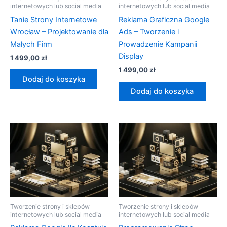
internetowych lub social media
internetowych lub social media
Tanie Strony Internetowe
Reklama Graficzna Google
Wrocław – Projektowanie dla
Ads – Tworzenie i
Małych Firm
Prowadzenie Kampanii
Display
1 499,00
zł
1 499,00
zł
Dodaj do koszyka
Dodaj do koszyka
Tworzenie strony i sklepów
Tworzenie strony i sklepów
internetowych lub social media
internetowych lub social media