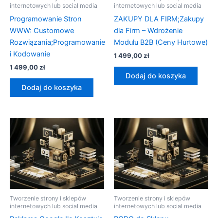
internetowych lub social media
internetowych lub social media
Programowanie Stron
ZAKUPY DLA FIRM;Zakupy
WWW: Customowe
dla Firm – Wdrożenie
Rozwiązania;Programowanie
Modułu B2B (Ceny Hurtowe)
i Kodowanie
1 499,00
zł
1 499,00
zł
Dodaj do koszyka
Dodaj do koszyka
Tworzenie strony i sklepów
Tworzenie strony i sklepów
internetowych lub social media
internetowych lub social media