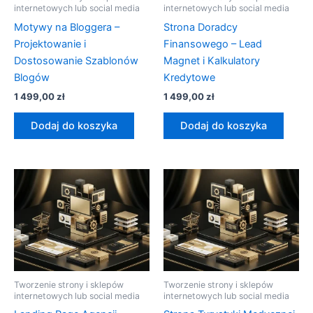
internetowych lub social media
internetowych lub social media
Motywy na Bloggera –
Strona Doradcy
Projektowanie i
Finansowego – Lead
Dostosowanie Szablonów
Magnet i Kalkulatory
Blogów
Kredytowe
1 499,00
zł
1 499,00
zł
Dodaj do koszyka
Dodaj do koszyka
Tworzenie strony i sklepów
Tworzenie strony i sklepów
internetowych lub social media
internetowych lub social media