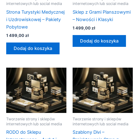
internetowych lub social media
internetowych lub social media
Strona Turystyki Medycznej
Sklep z Grami Planszowymi
i Uzdrowiskowej – Pakiety
– Nowości i Klasyki
Pobytowe
1 499,00
zł
1 499,00
zł
Dodaj do koszyka
Dodaj do koszyka
Tworzenie strony i sklepów
Tworzenie strony i sklepów
internetowych lub social media
internetowych lub social media
RODO do Sklepu
Szablony Divi –