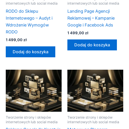
internetowych lub social media
internetowych lub social media
RODO do Sklepu
Landing Page Agencji
Internetowego – Audyt i
Reklamowej – Kampanie
Wdrożenie Wymogów
Google i Facebook Ads
RODO
1 499,00
zł
1 499,00
zł
Dodaj do koszyka
Dodaj do koszyka
Tworzenie strony i sklepów
Tworzenie strony i sklepów
internetowych lub social media
internetowych lub social media