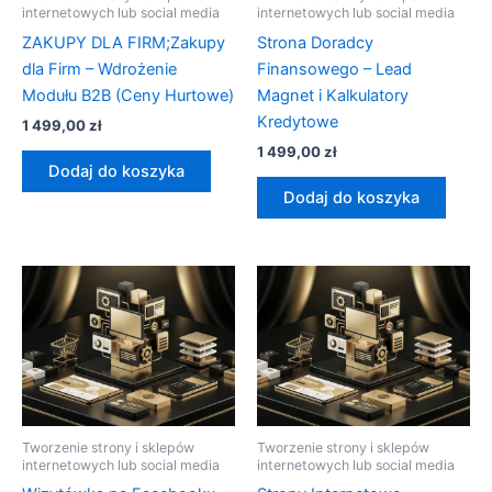
internetowych lub social media
internetowych lub social media
ZAKUPY DLA FIRM;Zakupy
Strona Doradcy
dla Firm – Wdrożenie
Finansowego – Lead
Modułu B2B (Ceny Hurtowe)
Magnet i Kalkulatory
Kredytowe
1 499,00
zł
1 499,00
zł
Dodaj do koszyka
Dodaj do koszyka
Tworzenie strony i sklepów
Tworzenie strony i sklepów
internetowych lub social media
internetowych lub social media