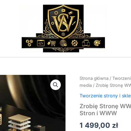
ilość
Strona główna
/
Tworzenie
Zrobię
media
/ Zrobię Stronę W
Stronę
WWW:
Tworzenie strony i skl
Realizacja
Zrobię Stronę WW
Zleceń
Stron i WWW
WWW;Tworzenie
Stron
1 499,00
zł
i
WWW