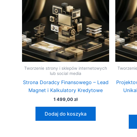
Tworzenie strony i sklepów internetowych
Tworzenie
lub social media
Strona Doradcy Finansowego – Lead
Projekto
Magnet i Kalkulatory Kredytowe
Unika
1 499,00
zł
Dodaj do koszyka