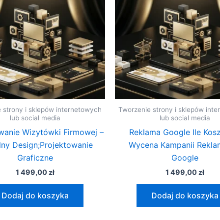
 strony i sklepów internetowych
Tworzenie strony i sklepów int
lub social media
lub social media
wanie Wizytówki Firmowej –
Reklama Google Ile Kosz
lny Design;Projektowanie
Wycena Kampanii Rekla
Graficzne
Google
1 499,00
zł
1 499,00
zł
Dodaj do koszyka
Dodaj do koszyka