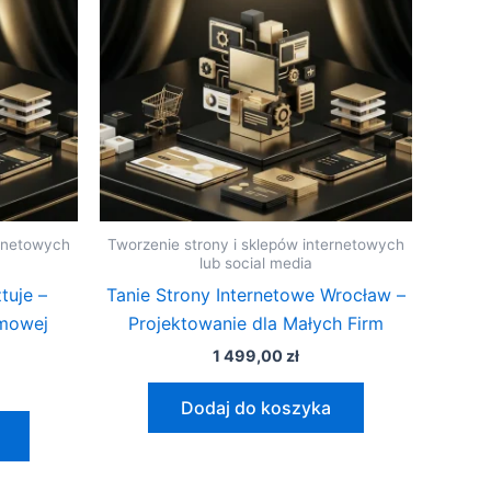
ernetowych
Tworzenie strony i sklepów internetowych
lub social media
tuje –
Tanie Strony Internetowe Wrocław –
mowej
Projektowanie dla Małych Firm
1 499,00
zł
Dodaj do koszyka