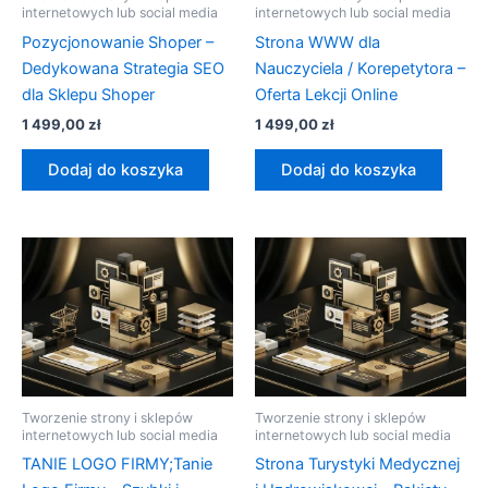
internetowych lub social media
internetowych lub social media
Pozycjonowanie Shoper –
Strona WWW dla
Dedykowana Strategia SEO
Nauczyciela / Korepetytora –
dla Sklepu Shoper
Oferta Lekcji Online
1 499,00
zł
1 499,00
zł
Dodaj do koszyka
Dodaj do koszyka
Tworzenie strony i sklepów
Tworzenie strony i sklepów
internetowych lub social media
internetowych lub social media
TANIE LOGO FIRMY;Tanie
Strona Turystyki Medycznej