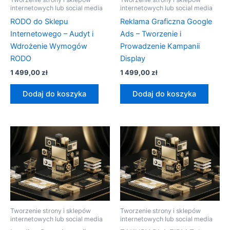
internetowych lub social media
internetowych lub social media
RODO do Sklepu
Reklama Graficzna Google
Internetowego – Audyt i
Ads – Tworzenie i
Wdrożenie Wymogów
Prowadzenie Kampanii
RODO
Display
1 499,00
zł
1 499,00
zł
Dodaj do koszyka
Dodaj do koszyka
Tworzenie strony i sklepów
Tworzenie strony i sklepów
internetowych lub social media
internetowych lub social media