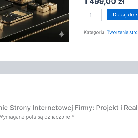
1 499,00
zł
WWW
Dodaj do 
Kategoria:
Tworzenie stro
ie Strony Internetowej Firmy: Projekt i Re
Wymagane pola są oznaczone
*