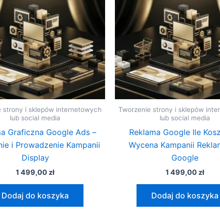
 strony i sklepów internetowych
Tworzenie strony i sklepów int
lub social media
lub social media
a Graficzna Google Ads –
Reklama Google Ile Kosz
ie i Prowadzenie Kampanii
Wycena Kampanii Rekla
Display
Google
1 499,00
zł
1 499,00
zł
Dodaj do koszyka
Dodaj do koszyka