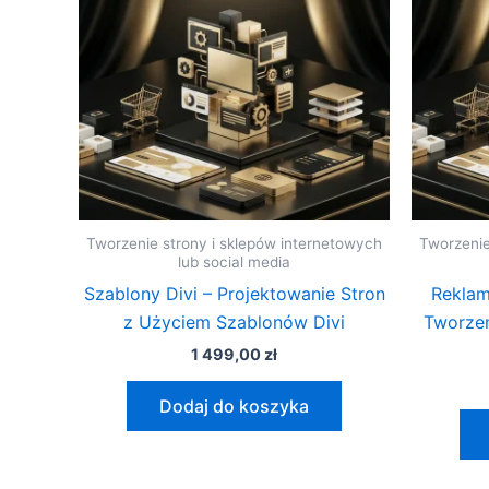
Tworzenie strony i sklepów internetowych
Tworzenie
lub social media
Szablony Divi – Projektowanie Stron
Reklam
z Użyciem Szablonów Divi
Tworzen
1 499,00
zł
Dodaj do koszyka