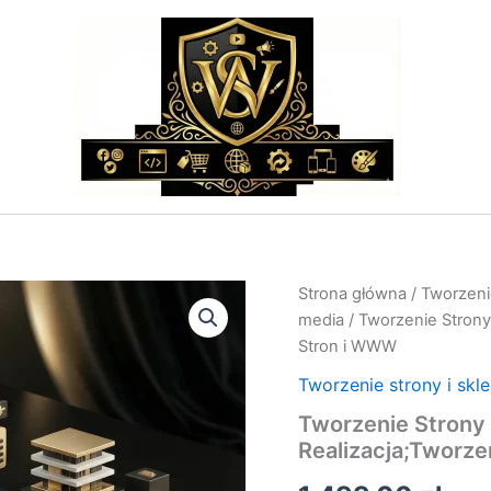
ilość
Strona główna
/
Tworzenie
Tworzenie
media
/ Tworzenie Strony 
Strony
Stron i WWW
Internetowej
Firmy:
Tworzenie strony i skl
Projekt
Tworzenie Strony 
i
Realizacja;Tworzenie
Realizacja;Tworz
Stron
i