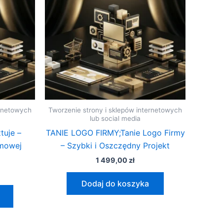
ernetowych
Tworzenie strony i sklepów internetowych
lub social media
tuje –
TANIE LOGO FIRMY;Tanie Logo Firmy
mowej
– Szybki i Oszczędny Projekt
1 499,00
zł
Dodaj do koszyka