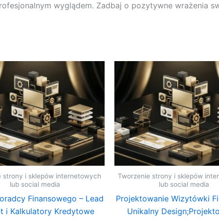
rofesjonalnym wyglądem. Zadbaj o pozytywne wrażenia swo
 strony i sklepów internetowych
Tworzenie strony i sklepów int
lub social media
lub social media
oradcy Finansowego – Lead
Projektowanie Wizytówki F
 i Kalkulatory Kredytowe
Unikalny Design;Projekt