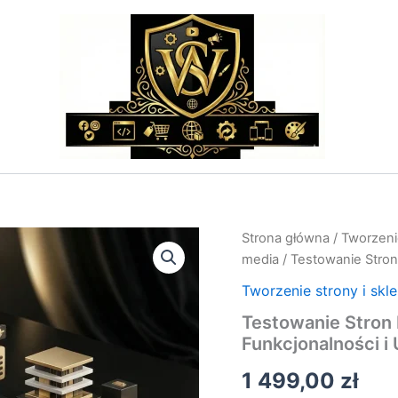
ilość
Strona główna
/
Tworzenie
Testowanie
media
/ Testowanie Stron
Stron
Internetowych
Tworzenie strony i skl
–
Testowanie Stron
Usługa
Funkcjonalności i
Testów
Funkcjonalności
1 499,00
zł
i
UX