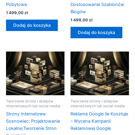
Pobytowe
Dostosowanie Szablonów
Blogów
1 499,00
zł
1 499,00
zł
Dodaj do koszyka
Dodaj do koszyka
Tworzenie strony i sklepów
Tworzenie strony i sklepów
internetowych lub social media
internetowych lub social media
Strony Internetowe
Reklama Google Ile Kosztuje
Sosnowiec: Projektowanie
– Wycena Kampanii
Lokalne;Tworzenie Stron
Reklamowej Google