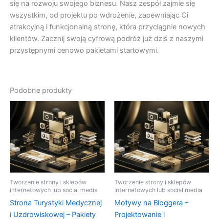
się na rozwoju swojego biznesu. Nasz zespół zajmie się
wszystkim, od projektu po wdrożenie, zapewniając Ci
atrakcyjną i funkcjonalną stronę, która przyciągnie nowych
klientów. Zacznij swoją cyfrową podróż już dziś z naszymi
przystępnymi cenowo pakietami startowymi.
Podobne produkty
Tworzenie strony i sklepów
Tworzenie strony i sklepów
internetowych lub social media
internetowych lub social media
Strona Turystyki Medycznej
Motywy na Bloggera –
i Uzdrowiskowej – Pakiety
Projektowanie i