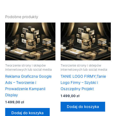
Podobne produkty
Tworzenie strony i sklepów
Tworzenie strony i sklepów
internetowych lub social media
internetowych lub social media
Reklama Graficzna Google
TANIE LOGO FIRMY;Tanie
Ads – Tworzenie i
Logo Firmy – Szybki i
Prowadzenie Kampanii
Oszczędny Projekt
Display
1 499,00
zł
1 499,00
zł
Dodaj do koszyka
Dodaj do koszyka