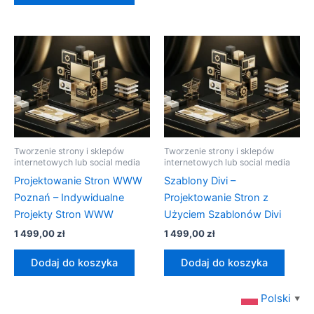
Tworzenie strony i sklepów
Tworzenie strony i sklepów
internetowych lub social media
internetowych lub social media
Projektowanie Stron WWW
Szablony Divi –
Poznań – Indywidualne
Projektowanie Stron z
Projekty Stron WWW
Użyciem Szablonów Divi
1 499,00
zł
1 499,00
zł
Dodaj do koszyka
Dodaj do koszyka
Polski
▼