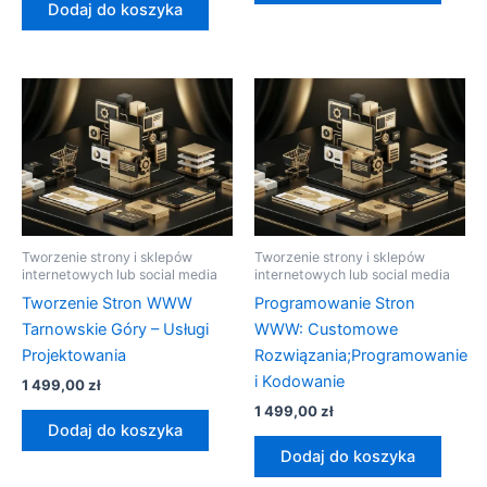
Dodaj do koszyka
Tworzenie strony i sklepów
Tworzenie strony i sklepów
internetowych lub social media
internetowych lub social media
Tworzenie Stron WWW
Programowanie Stron
Tarnowskie Góry – Usługi
WWW: Customowe
Projektowania
Rozwiązania;Programowanie
i Kodowanie
1 499,00
zł
1 499,00
zł
Dodaj do koszyka
Dodaj do koszyka