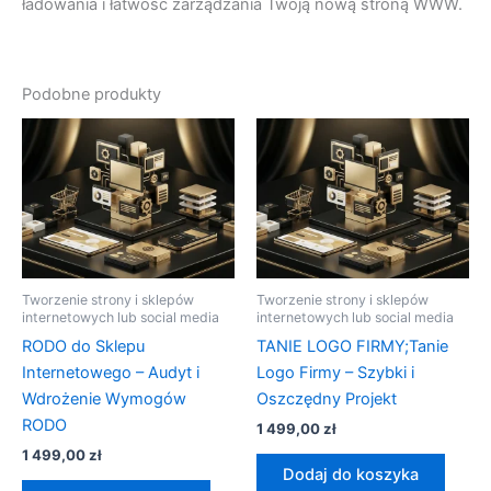
ładowania i łatwość zarządzania Twoją nową stroną WWW.
Podobne produkty
Tworzenie strony i sklepów
Tworzenie strony i sklepów
internetowych lub social media
internetowych lub social media
RODO do Sklepu
TANIE LOGO FIRMY;Tanie
Internetowego – Audyt i
Logo Firmy – Szybki i
Wdrożenie Wymogów
Oszczędny Projekt
RODO
1 499,00
zł
1 499,00
zł
Dodaj do koszyka