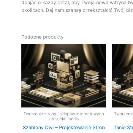
dbając o każdy detal, aby Twoja nowa witryna by
okolicach. Daj nam szansę przekształcić Twój biz
Podobne produkty
Tworzenie strony i sklepów internetowych
Tworzenie
lub social media
Szablony Divi – Projektowanie Stron
Tanie St