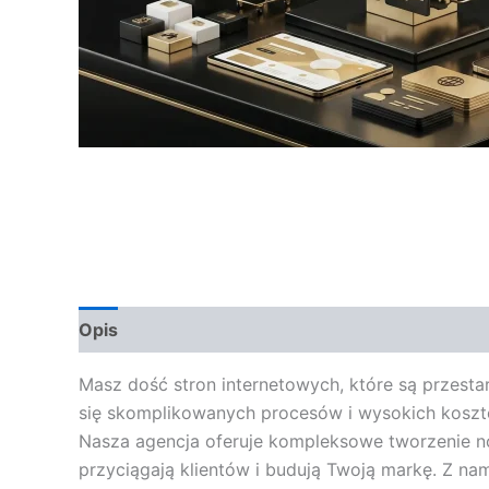
Opis
Opinie (0)
Masz dość stron internetowych, które są przestar
się skomplikowanych procesów i wysokich koszt
Nasza agencja oferuje kompleksowe tworzenie n
przyciągają klientów i budują Twoją markę. Z nam