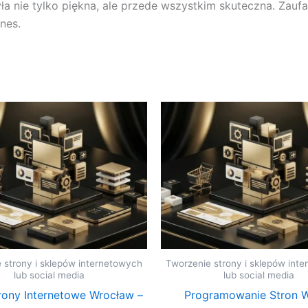
ła nie tylko piękna, ale przede wszystkim skuteczna. Zaufa
nes.
 strony i sklepów internetowych
Tworzenie strony i sklepów int
lub social media
lub social media
rony Internetowe Wrocław –
Programowanie Stron