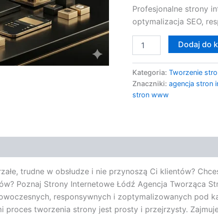
Profesjonalne strony 
optymalizacja SEO, re
Dodaj do 
Kategoria:
Tworzenie stro
Znaczniki:
agencja stron 
stron www
załe, trudne w obsłudze i nie przynoszą Ci klientów? Chce
ów? Poznaj Strony Internetowe Łódź Agencja Tworząca St
owoczesnych, responsywnych i zoptymalizowanych pod ką
i proces tworzenia strony jest prosty i przejrzysty. Zajmu