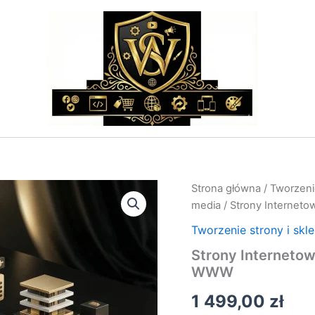
ilość
Strona główna
/
Tworzenie
Strony
media
/ Strony Internet
Internetowe
Łódź
Tworzenie strony i skl
–
Strony Interneto
Agencja
WWW
Tworząca
Strony
1 499,00
zł
WWW