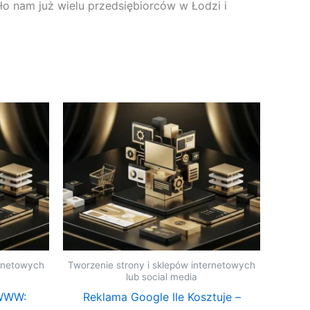
ło nam już wielu przedsiębiorców w Łodzi i
ernetowych
Tworzenie strony i sklepów internetowych
lub social media
 WWW:
Reklama Google Ile Kosztuje –