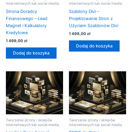
internetowych lub social media
internetowych lub social media
Strona Doradcy
Szablony Divi –
Finansowego – Lead
Projektowanie Stron z
Magnet i Kalkulatory
Użyciem Szablonów Divi
Kredytowe
1 499,00
zł
1 499,00
zł
Dodaj do koszyka
Dodaj do koszyka
Tworzenie strony i sklepów
Tworzenie strony i sklepów
internetowych lub social media
internetowych lub social media