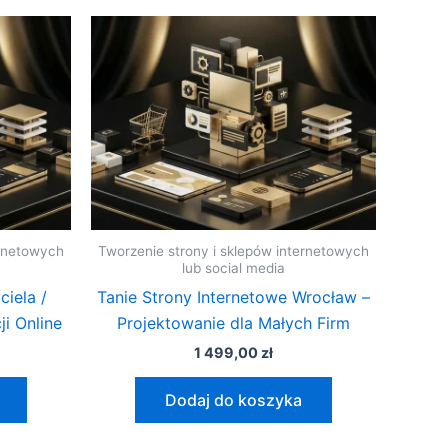
ernetowych
Tworzenie strony i sklepów internetowych
lub social media
iela /
Tanie Strony Internetowe Wrocław –
ji Online
Projektowanie dla Małych Firm
1 499,00
zł
Dodaj do koszyka