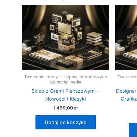
Tworzenie strony i sklepów internetowych
Tworzenie
lub social media
Sklep z Grami Planszowymi –
Designer
Nowości i Klasyki
Grafik
1 499,00
zł
Dodaj do koszyka