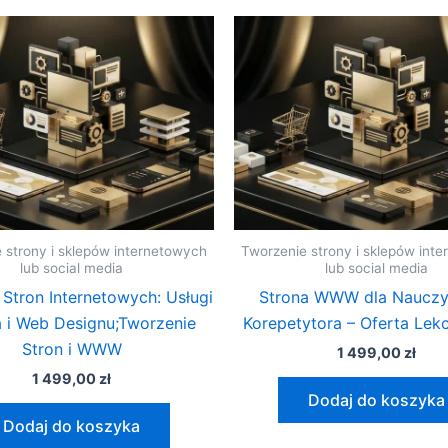
 strony i sklepów internetowych
Tworzenie strony i sklepów int
lub social media
lub social media
 Stron Internetowych: Usługi
Strona WWW dla Nauczyc
a i Web Designu;Tworzenie
Korepetytora – Oferta Lekc
Stron i WWW
1 499,00
zł
1 499,00
zł
Dodaj do koszyka
Dodaj do koszyka