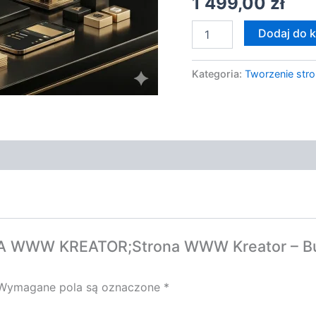
1 499,00
zł
z
Wytycznymi
Dodaj do 
Kategoria:
Tworzenie stro
ONA WWW KREATOR;Strona WWW Kreator – Bu
Wymagane pola są oznaczone
*