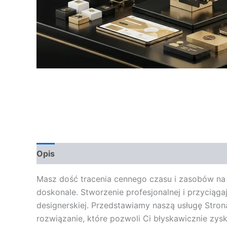
Opis
Opinie (0)
Masz dość tracenia cennego czasu i zasobów na t
doskonale. Stworzenie profesjonalnej i przyciąg
designerskiej. Przedstawiamy naszą usługę Str
rozwiązanie, które pozwoli Ci błyskawicznie zy