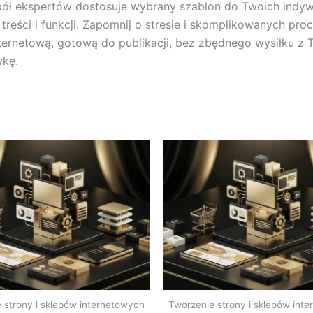
pół ekspertów dostosuje wybrany szablon do Twoich indywi
reści i funkcji. Zapomnij o stresie i skomplikowanych pro
ternetową, gotową do publikacji, bez zbędnego wysiłku z T
wkę.
 strony i sklepów internetowych
Tworzenie strony i sklepów int