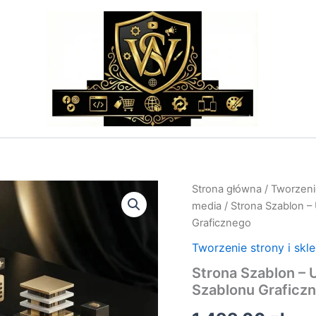
ilość
Strona główna
/
Tworzenie
Strona
media
/ Strona Szablon 
Szablon
Graficznego
–
Usługa
Tworzenie strony i skl
Dostosowania
Strona Szablon –
Gotowego
Szablonu
Szablonu Graficz
Graficznego