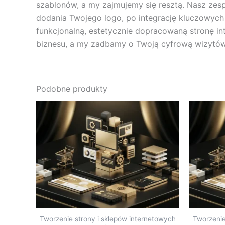
szablonów, a my zajmujemy się resztą. Nasz zes
dodania Twojego logo, po integrację kluczowych t
funkcjonalną, estetycznie dopracowaną stronę in
biznesu, a my zadbamy o Twoją cyfrową wizytó
Podobne produkty
Tworzenie strony i sklepów internetowych
Tworzenie