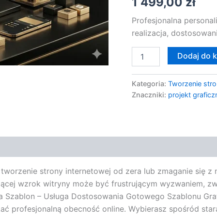
1 499,00
zł
Profesjonalna persona
realizacja, dostosowan
Dodaj do 
Kategoria:
Tworzenie stro
Znaczniki:
projekt graficz
worzenie strony internetowej od zera lub zmaganie się z 
ającej wzrok witryny może być frustrującym wyzwaniem, zw
ona Szablon – Usługa Dostosowania Gotowego Szablonu Gra
skać profesjonalną obecność online. Wybierasz spośród st