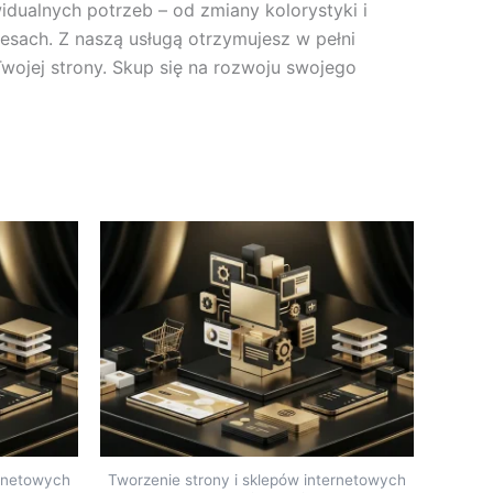
dualnych potrzeb – od zmiany kolorystyki i
cesach. Z naszą usługą otrzymujesz w pełni
wojej strony. Skup się na rozwoju swojego
ernetowych
Tworzenie strony i sklepów internetowych