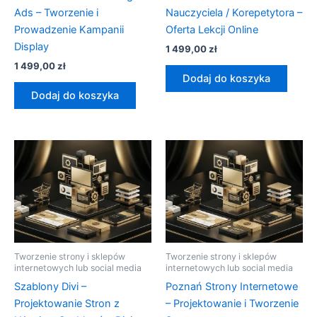
Ads – Tworzenie i
Nauczyciela / Korepetytora –
Prowadzenie Kampanii
Oferta Lekcji Online
Display
1 499,00
zł
1 499,00
zł
Dodaj do koszyka
Dodaj do koszyka
Tworzenie strony i sklepów
Tworzenie strony i sklepów
internetowych lub social media
internetowych lub social media
Szablony Divi –
Poznań Strony Internetowe
Projektowanie Stron z
– Projektowanie i Tworzenie