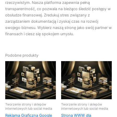
rzeczywistym. Nasza platforma zapewnia pełną
transparentność, co pozwala na bieżąco śledzić postępy w
obsłudze finansowej. Zredukuj stres związany z
zarządzaniem dokumentacją i zyskaj czas na rozwój
swojego biznesu. Wybierz naszą stronę jako swój partner w
finansach i ciesz się spokojem umysłu.
Podobne produkty
Tworzenie strony i sklepów
Tworzenie strony i sklepów
internetowych lub social media
internetowych lub social media
Reklama Graficzna Google
Strona WWW dla