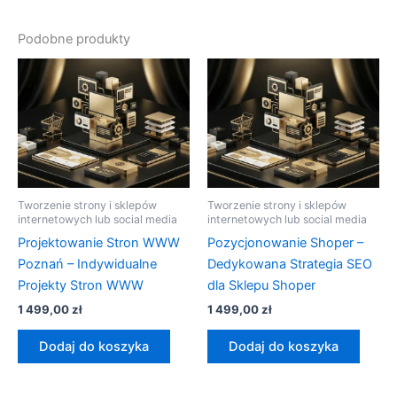
Podobne produkty
Tworzenie strony i sklepów
Tworzenie strony i sklepów
internetowych lub social media
internetowych lub social media
Projektowanie Stron WWW
Pozycjonowanie Shoper –
Poznań – Indywidualne
Dedykowana Strategia SEO
Projekty Stron WWW
dla Sklepu Shoper
1 499,00
zł
1 499,00
zł
Dodaj do koszyka
Dodaj do koszyka