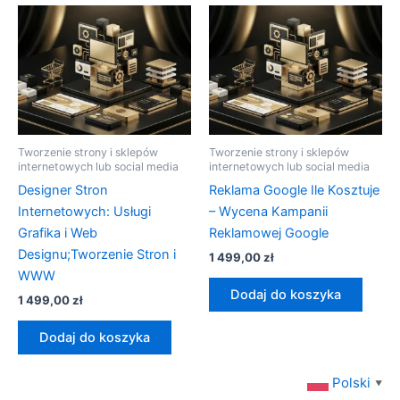
Tworzenie strony i sklepów
Tworzenie strony i sklepów
internetowych lub social media
internetowych lub social media
Designer Stron
Reklama Google Ile Kosztuje
Internetowych: Usługi
– Wycena Kampanii
Grafika i Web
Reklamowej Google
Designu;Tworzenie Stron i
1 499,00
zł
WWW
Dodaj do koszyka
1 499,00
zł
Dodaj do koszyka
Polski
▼