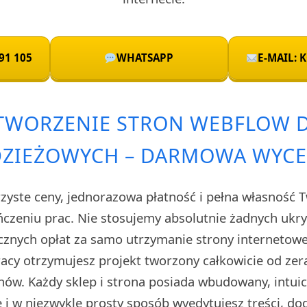
91 105
WHATSAPP
E-MAIL:
TWORZENIE STRON WEBFLOW 
ZIEŻOWYCH – DARMOWA WYC
rzyste ceny, jednorazowa płatność i pełna własność 
czeniu prac. Nie stosujemy absolutnie żadnych uk
cznych opłat za samo utrzymanie strony internetow
cy otrzymujesz projekt tworzony całkowicie od zera
ów. Każdy sklep i strona posiada wbudowany, intuic
i w niezwykle prosty sposób wyedytujesz treści, do