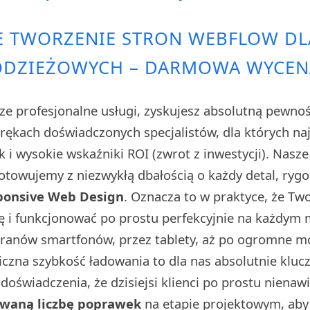
E TWORZENIE STRON WEBFLOW DL
ODZIEŻOWYCH – DARMOWA WYCEN
ze profesjonalne usługi, zyskujesz absolutną pewno
w rękach doświadczonych specjalistów, dla których n
sk i wysokie wskaźniki ROI (zwrot z inwestycji). Nasz
towujemy z niezwykłą dbałością o każdy detal, rygo
ponsive Web Design
. Oznacza to w praktyce, że Tw
ę i funkcjonować po prostu perfekcyjnie na każdym
kranów smartfonów, przez tablety, aż po ogromne 
iczna szybkość ładowania to dla nas absolutnie klu
doświadczenia, że dzisiejsi klienci po prostu nienaw
owaną liczbę poprawek
na etapie projektowym, aby 