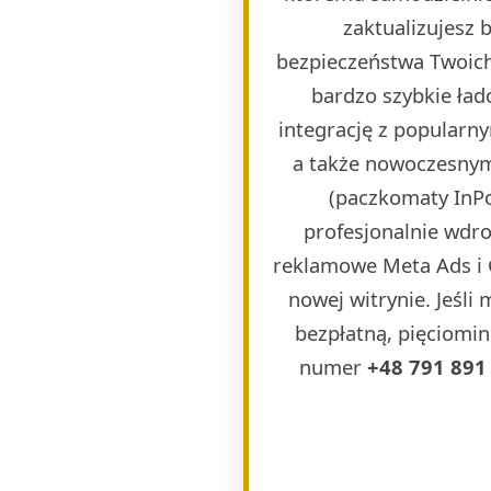
zaktualizujesz
bezpieczeństwa Twoich
bardzo szybkie ła
integrację z popularn
a także nowoczesnymi
(paczkomaty InPos
profesjonalnie wdr
reklamowe Meta Ads i 
nowej witrynie. Jeśli
bezpłatną, pięciomin
numer
+48 791 891