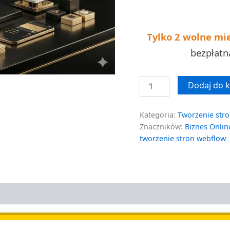
darmowa
wycena
Tylko 2 wolne mi
bezpłat
Dodaj do 
Kategoria:
Tworzenie stro
Znaczników:
Biznes Onlin
tworzenie stron webflow