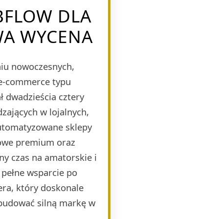
BFLOW DLA
WA WYCENA
eniu nowoczesnych,
 e-commerce typu
 dwadzieścia cztery
zających w lojalnych,
automatyzowane sklepy
mowe premium oraz
ny czas na amatorskie i
 pełne wsparcie po
era, który doskonale
budować silną markę w