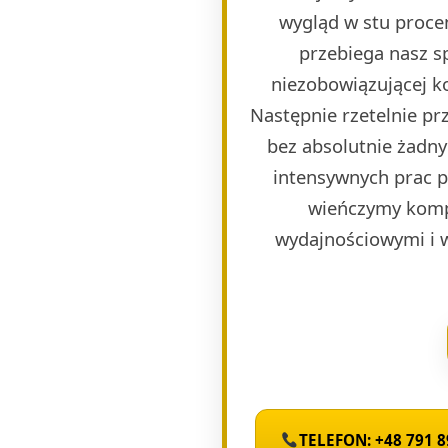
wygląd w stu proce
przebiega nasz s
niezobowiązującej k
Następnie rzetelnie p
bez absolutnie żadny
intensywnych prac 
wieńczymy komp
wydajnościowymi i 
TELEFON: +48 791 8