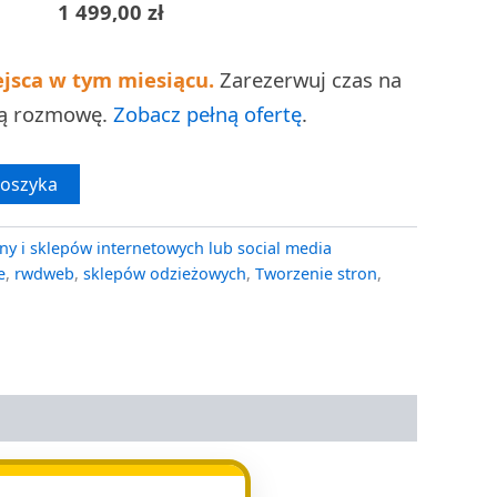
1 499,00
zł
ejsca w tym miesiącu.
Zarezerwuj czas na
ną rozmowę.
Zobacz pełną ofertę
.
koszyka
ny i sklepów internetowych lub social media
e
,
rwdweb
,
sklepów odzieżowych
,
Tworzenie stron
,