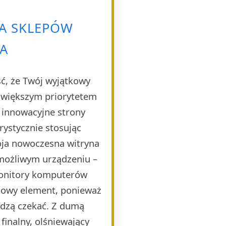
A SKLEPÓW
A
ść, że Twój wyjątkowy
ajwiększym priorytetem
e innowacyjne strony
rystycznie stosując
oja nowoczesna witryna
 możliwym urządzeniu –
monitory komputerów
czowy element, ponieważ
idzą czekać. Z dumą
finalny, olśniewający