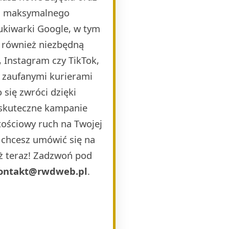
la maksymalnego
ukiwarki Google, w tym
 również niezbędną
 Instagram czy TikTok,
i zaufanymi kurierami
 się zwróci dzięki
 skuteczne kampanie
ościowy ruch na Twojej
b chcesz umówić się na
uż teraz! Zadzwoń pod
ontakt@rwdweb.pl
.