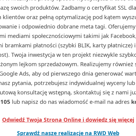
 bazę swoich produktów. Zadbamy o certyfikat SSL d
 klientów oraz pełną optymalizację pod kątem wysz
dowanie i odpowiednio dobrane meta tagi. Oferujemy
ymi mediami społecznościowymi takimi jak Facebook,
 bramkami płatności (szybki BLIK, karty płatnicze) 
t). Twoja inwestycja w ten projekt niezwykle szybko
ożonym lejkom sprzedażowym. Realizujemy również
Google Ads, aby od pierwszego dnia generować wart
 masz pytania, potrzebujesz indywidualnej wyceny lu
utową konsultację wstępną, skontaktuj się z nami j
 105
lub napisz do nas wiadomość e-mail na adres
k
Odwiedź Twoja Strona Online i dowiedz się więcej
Sprawdź nasze realizacje na RWD Web