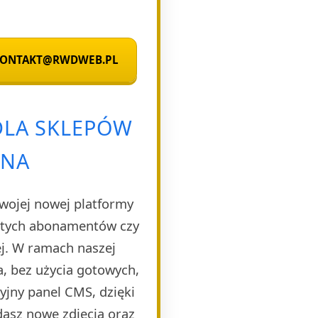
 KONTAKT@RWDWEB.PL
DLA SKLEPÓW
ENA
Twojej nowej platformy
rytych abonamentów czy
ej. W ramach naszej
, bez użycia gotowych,
yjny panel CMS, dzięki
dasz nowe zdjęcia oraz