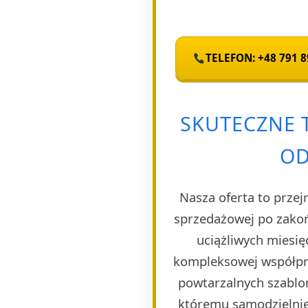
TELEFON: +48 791 8
SKUTECZNE 
OD
Nasza oferta to przej
sprzedażowej po zakoń
uciążliwych miesię
kompleksowej współpra
powtarzalnych szablon
któremu samodzielnie 