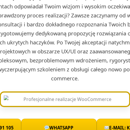
ntach odpowiadał Twoim wizjom i wysokim oczekiwa
prawdzony proces realizacji? Zawsze zaczynamy od w 
onsultacji i bardzo dokładnego rozpoznania Twoich 
rzygotowujemy dedykowaną propozycję rozwiązania o
ch ukrytych haczyków. Po Twojej akceptacji natych
projektowych w obszarze UX/UI oraz zaawansowaneg
leksowym, bezproblemowym wdrożeniem, rygoryst
wyczerpującym szkoleniem z obsługi całego nowo po
commerce.
91 105
WHATSAPP
E-MAIL: