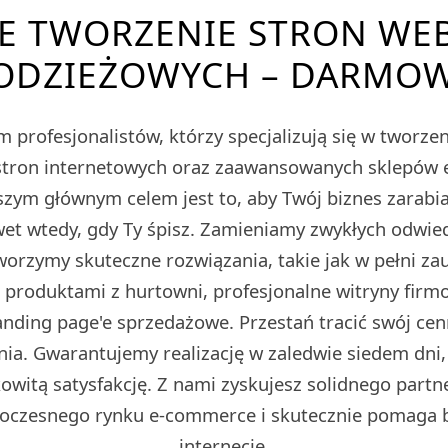
E TWORZENIE STRON WE
ODZIEŻOWYCH – DARMO
 profesjonalistów, którzy specjalizują się w tworz
tron internetowych oraz zaawansowanych sklepów
m głównym celem jest to, aby Twój biznes zarabiał
et wtedy, gdy Ty śpisz. Zamieniamy zwykłych odwied
Tworzymy skuteczne rozwiązania, takie jak w pełni z
z produktami z hurtowni, profesjonalne witryny fir
ding page'e sprzedażowe. Przestań tracić swój cen
ia. Gwarantujemy realizację w zaledwie siedem dni,
owitą satysfakcję. Z nami zyskujesz solidnego partn
oczesnego rynku e-commerce i skutecznie pomaga 
internecie.