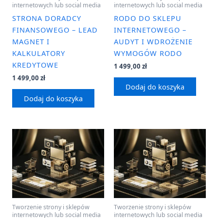
internetowych lub social media
internetowych lub social media
STRONA DORADCY
RODO DO SKLEPU
FINANSOWEGO – LEAD
INTERNETOWEGO –
MAGNET I
AUDYT I WDROŻENIE
KALKULATORY
WYMOGÓW RODO
KREDYTOWE
1 499,00
zł
1 499,00
zł
Dodaj do koszyka
Dodaj do koszyka
Tworzenie strony i sklepów
Tworzenie strony i sklepów
internetowych lub social media
internetowych lub social media