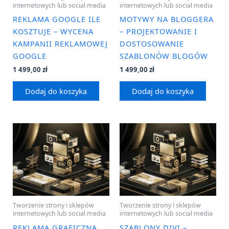
internetowych lub social media
internetowych lub social media
REKLAMA GOOGLE ILE
MOTYWY NA BLOGGERA
KOSZTUJE – WYCENA
– PROJEKTOWANIE I
KAMPANII REKLAMOWEJ
DOSTOSOWANIE
GOOGLE
SZABLONÓW BLOGÓW
1 499,00
zł
1 499,00
zł
Dodaj do koszyka
Dodaj do koszyka
Tworzenie strony i sklepów
Tworzenie strony i sklepów
internetowych lub social media
internetowych lub social media
REKLAMA GRAFICZNA
SZABLONY DIVI –