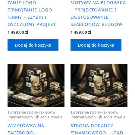
TANIE LOGO
MOTYWY NA BLOGGERA
FIRMY;TANIE LOGO
– PROJEKTOWANIE I
FIRMY – SZYBKI I
DOSTOSOWANIE
OSZCZĘDNY PROJEKT
SZABLONÓW BLOGÓW
1 499,00
zł
1 499,00
zł
Dodaj do koszyka
Dodaj do koszyka
Tworzenie strony i sklepów
Tworzenie strony i sklepów
internetowych lub social media
internetowych lub social media
WIZYTÓWKA NA
STRONA DORADCY
FACEBOOKU –
FINANSOWEGO – LEAD