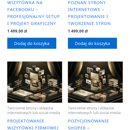
WIZYTÓWKA NA
POZNAŃ STRONY
FACEBOOKU –
INTERNETOWE –
PROFESJONALNY SETUP
PROJEKTOWANIE I
I PROJEKT GRAFICZNY
TWORZENIE STRON
1 499,00
zł
1 499,00
zł
Dodaj do koszyka
Dodaj do koszyka
Tworzenie strony i sklepów
Tworzenie strony i sklepów
internetowych lub social media
internetowych lub social media
PROJEKTOWANIE
POZYCJONOWANIE
WIZYTÓWKI FIRMOWEJ
SHOPER –