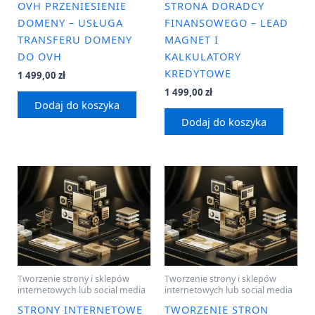
OVH PRZENIESIENIE
STRONA DORADCY
DOMENY – USŁUGA
FINANSOWEGO – LEAD
TRANSFERU DOMENY
MAGNET I
DO OVH
KALKULATORY
KREDYTOWE
1 499,00
zł
1 499,00
zł
Dodaj do koszyka
Dodaj do koszyka
Tworzenie strony i sklepów
Tworzenie strony i sklepów
internetowych lub social media
internetowych lub social media
STRONY INTERNETOWE
TWORZENIE STRON