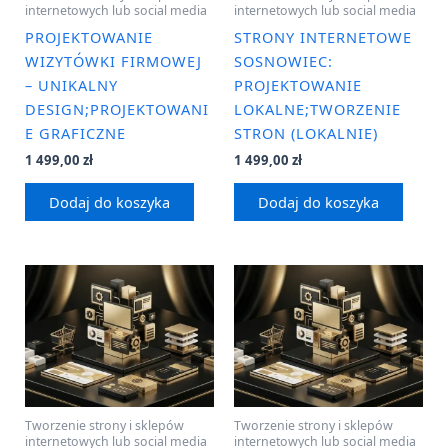
internetowych lub social media
internetowych lub social media
PROJEKTOWANIE
STRONY INTERNETOWE
WIZYTÓWKI FIRMOWEJ
SOSNOWIEC:
– UNIKALNY
PROJEKTOWANIE
DESIGN;PROJEKTOWANI
LOKALNE;TWORZENIE
E GRAFICZNE
STRON (LOKALNIE)
1 499,00
zł
1 499,00
zł
Dodaj do koszyka
Dodaj do koszyka
Tworzenie strony i sklepów
Tworzenie strony i sklepów
internetowych lub social media
internetowych lub social media