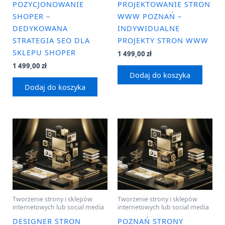
POZYCJONOWANIE
PROJEKTOWANIE STRON
SHOPER –
WWW POZNAŃ –
DEDYKOWANA
INDYWIDUALNE
STRATEGIA SEO DLA
PROJEKTY STRON WWW
SKLEPU SHOPER
1 499,00
zł
1 499,00
zł
Dodaj do koszyka
Dodaj do koszyka
Tworzenie strony i sklepów
Tworzenie strony i sklepów
internetowych lub social media
internetowych lub social media
DESIGNER STRON
POZNAŃ STRONY