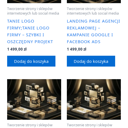
Tworzenie strony i sklepów
Tworzenie strony i sklepów
internetowych lub social media
internetowych lub social media
TANIE LOGO
LANDING PAGE AGENCJI
FIRMY;TANIE LOGO
REKLAMOWEJ –
FIRMY – SZYBKI I
KAMPANIE GOOGLE I
OSZCZĘDNY PROJEKT
FACEBOOK ADS
1 499,00
zł
1 499,00
zł
Dodaj do koszyka
Dodaj do koszyka
Tworzenie strony i sklepów
Tworzenie strony i sklepów