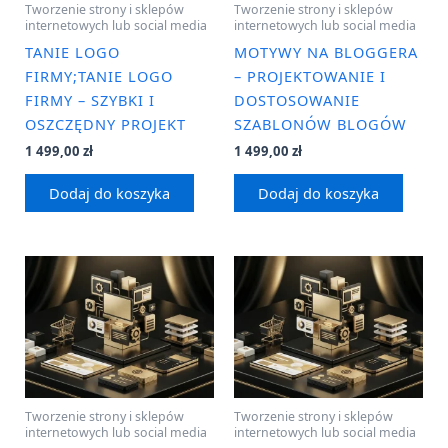
Tworzenie strony i sklepów
Tworzenie strony i sklepów
internetowych lub social media
internetowych lub social media
TANIE LOGO
MOTYWY NA BLOGGERA
FIRMY;TANIE LOGO
– PROJEKTOWANIE I
FIRMY – SZYBKI I
DOSTOSOWANIE
OSZCZĘDNY PROJEKT
SZABLONÓW BLOGÓW
1 499,00
zł
1 499,00
zł
Dodaj do koszyka
Dodaj do koszyka
Tworzenie strony i sklepów
Tworzenie strony i sklepów
internetowych lub social media
internetowych lub social media