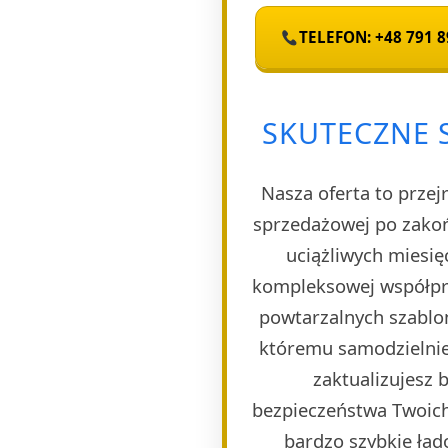
TELEFON: +48 791 8
SKUTECZNE S
Nasza oferta to przej
sprzedażowej po zakoń
uciążliwych miesię
kompleksowej współpra
powtarzalnych szablon
któremu samodzielnie 
zaktualizujesz
bezpieczeństwa Twoich
bardzo szybkie ła