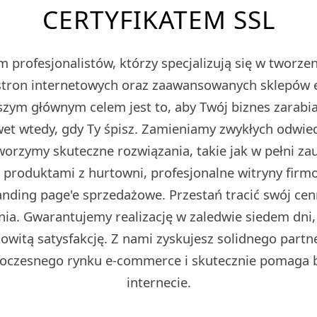
CERTYFIKATEM SSL
 profesjonalistów, którzy specjalizują się w tworz
tron internetowych oraz zaawansowanych sklepów
m głównym celem jest to, aby Twój biznes zarabiał
et wtedy, gdy Ty śpisz. Zamieniamy zwykłych odwied
Tworzymy skuteczne rozwiązania, takie jak w pełni z
z produktami z hurtowni, profesjonalne witryny fir
ding page'e sprzedażowe. Przestań tracić swój cen
ia. Gwarantujemy realizację w zaledwie siedem dni,
owitą satysfakcję. Z nami zyskujesz solidnego partn
oczesnego rynku e-commerce i skutecznie pomaga 
internecie.