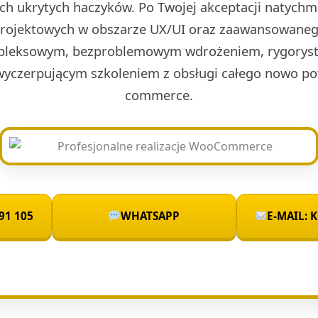
ch ukrytych haczyków. Po Twojej akceptacji natych
projektowych w obszarze UX/UI oraz zaawansowaneg
leksowym, bezproblemowym wdrożeniem, rygoryst
wyczerpującym szkoleniem z obsługi całego nowo po
commerce.
91 105
WHATSAPP
E-MAIL: