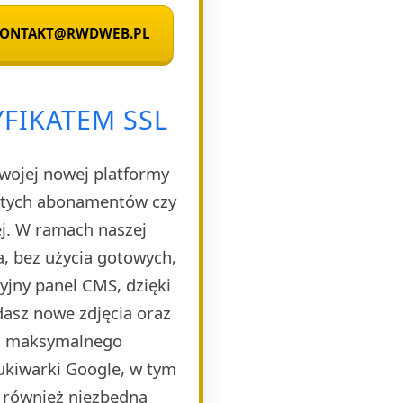
 KONTAKT@RWDWEB.PL
YFIKATEM SSL
Twojej nowej platformy
rytych abonamentów czy
ej. W ramach naszej
, bez użycia gotowych,
yjny panel CMS, dzięki
dasz nowe zdjęcia oraz
la maksymalnego
ukiwarki Google, w tym
 również niezbędną