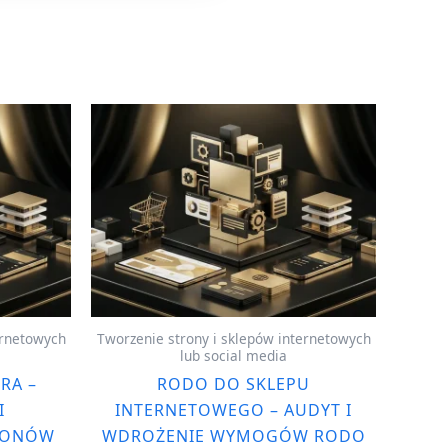
ernetowych
Tworzenie strony i sklepów internetowych
lub social media
RA –
RODO DO SKLEPU
I
INTERNETOWEGO – AUDYT I
LONÓW
WDROŻENIE WYMOGÓW RODO