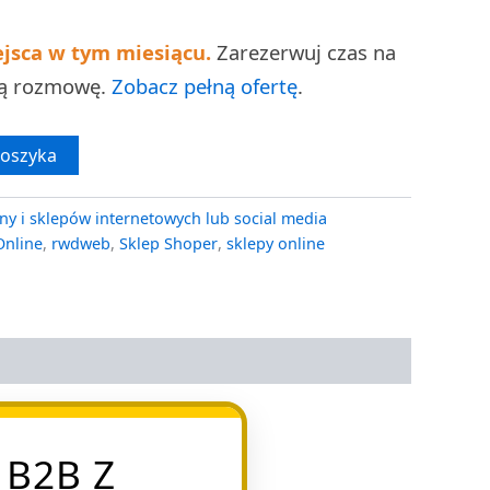
ejsca w tym miesiącu.
Zarezerwuj czas na
ną rozmowę.
Zobacz pełną ofertę
.
koszyka
ny i sklepów internetowych lub social media
Online
,
rwdweb
,
Sklep Shoper
,
sklepy online
 B2B Z