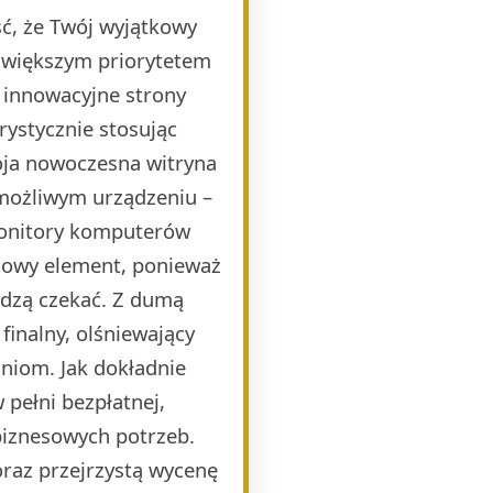
ść, że Twój wyjątkowy
ajwiększym priorytetem
e innowacyjne strony
rystycznie stosując
oja nowoczesna witryna
 możliwym urządzeniu –
monitory komputerów
czowy element, ponieważ
idzą czekać. Z dumą
finalny, olśniewający
niom. Jak dokładnie
pełni bezpłatnej,
biznesowych potrzeb.
raz przejrzystą wycenę