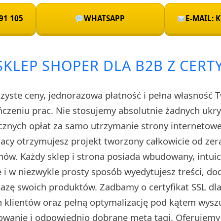
91 105
WHATSAPP
E-MAIL:
KLEP SHOPER DLA B2B Z CERT
rzyste ceny, jednorazowa płatność i pełna własność 
czeniu prac. Nie stosujemy absolutnie żadnych uk
cznych opłat za samo utrzymanie strony internetow
cy otrzymujesz projekt tworzony całkowicie od zera
ów. Każdy sklep i strona posiada wbudowany, intuic
i w niezwykle prosty sposób wyedytujesz treści, do
 bazę swoich produktów. Zadbamy o certyfikat SSL d
 klientów oraz pełną optymalizację pod kątem wysz
dowanie i odpowiednio dobrane meta tagi. Oferujemy