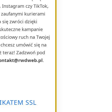
 Instagram czy TikTok,
i zaufanymi kurierami
 się zwróci dzięki
 skuteczne kampanie
ościowy ruch na Twojej
b chcesz umówić się na
uż teraz! Zadzwoń pod
ontakt@rwdweb.pl
.
IKATEM SSL