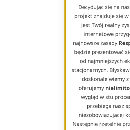
Decydując się na nas
projekt znajduje się 
jest Twój realny zy
internetowe przygo
najnowsze zasady
Res
będzie prezentować si
od najmniejszych e
stacjonarnych. Błyskaw
doskonale wiemy z 
oferujemy
nielimit
wygląd w stu proce
przebiega nasz s
niezobowiązującej k
Następnie rzetelnie p