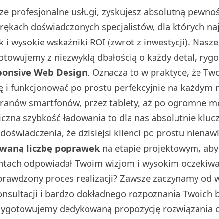
ze profesjonalne usługi, zyskujesz absolutną pewno
w rękach doświadczonych specjalistów, dla których n
sk i wysokie wskaźniki ROI (zwrot z inwestycji). Nasz
towujemy z niezwykłą dbałością o każdy detal, rygo
ponsive Web Design
. Oznacza to w praktyce, że Tw
ę i funkcjonować po prostu perfekcyjnie na każdym
kranów smartfonów, przez tablety, aż po ogromne 
iczna szybkość ładowania to dla nas absolutnie klu
doświadczenia, że dzisiejsi klienci po prostu nienaw
owaną liczbę poprawek
na etapie projektowym, aby 
ntach odpowiadał Twoim wizjom i wysokim oczekiwa
prawdzony proces realizacji? Zawsze zaczynamy od w 
onsultacji i bardzo dokładnego rozpoznania Twoich 
rzygotowujemy dedykowaną propozycję rozwiązania o