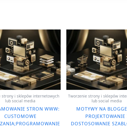
 strony i sklepów internetowych
Tworzenie strony i sklepów int
lub social media
lub social media
AMOWANIE STRON WWW:
MOTYWY NA BLOGGE
CUSTOMOWE
PROJEKTOWANIE 
ZANIA;PROGRAMOWANIE
DOSTOSOWANIE SZAB