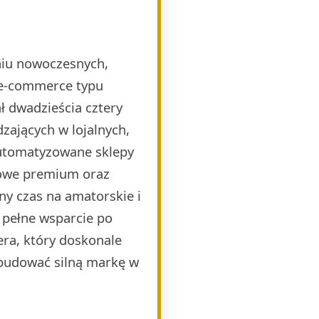
eniu nowoczesnych,
 e-commerce typu
 dwadzieścia cztery
zających w lojalnych,
automatyzowane sklepy
mowe premium oraz
ny czas na amatorskie i
 pełne wsparcie po
era, który doskonale
budować silną markę w